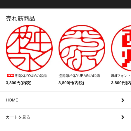
売れ筋商品
明印体YOUMの印鑑
流麗印相体YURAGIの印鑑
8bitフォン
3,800円(内税)
3,800円(内税)
3,800円(
HOME
カートを見る