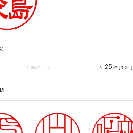
税)
25
< 前のページ
全
件 [ 1-25 ]
EM