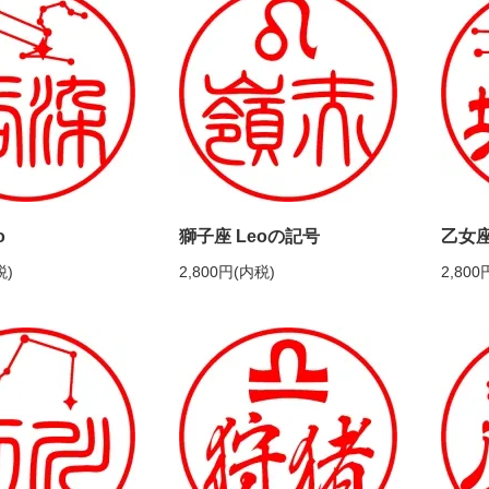
o
獅子座 Leoの記号
乙女座 
税)
2,800円(内税)
2,800