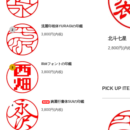
流麗印相体YURAGIの印鑑
2
3,800円(内税)
北斗七星
2,800円(内
8bitフォントの印鑑
3
3,800円(内税)
PICK UP IT
婉麗行書体SUIの印鑑
4
3,800円(内税)