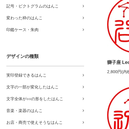
記号・ピクトグラムのはんこ
変わった枠のはんこ
印鑑ケース・朱肉
デザインの種類
獅子座 Le
2,800円(内
実印登録できるはんこ
文字の一部が変化したはんこ
文字全体が○○の形をしたはんこ
音楽・楽器のはんこ
お店・商売で使えそうなはんこ