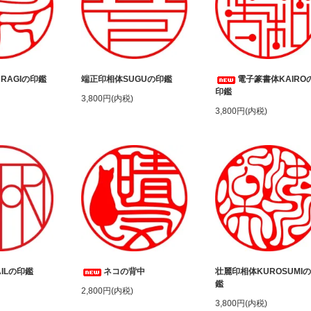
RAGIの印鑑
端正印相体SUGUの印鑑
電子篆書体KAIRO
印鑑
3,800円(内税)
3,800円(内税)
ILの印鑑
ネコの背中
壮麗印相体KUROSUMI
鑑
2,800円(内税)
3,800円(内税)