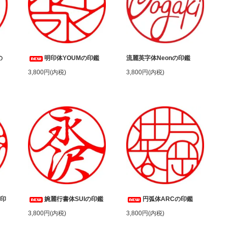
の
明印体YOUMの印鑑
流麗英字体Neonの印鑑
3,800円(内税)
3,800円(内税)
の印
婉麗行書体SUIの印鑑
円弧体ARCの印鑑
3,800円(内税)
3,800円(内税)