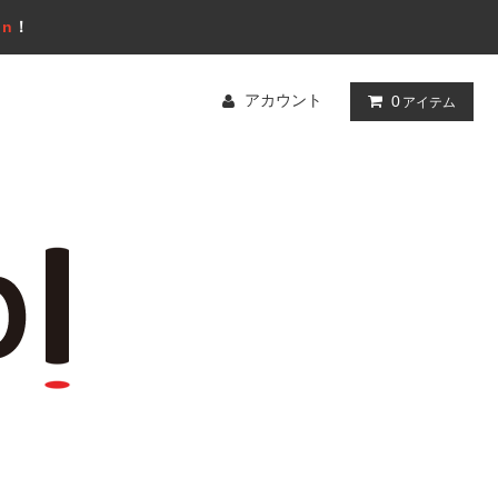
gn
！
アカウント
0
アイテム