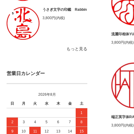
うさぎ文字の印鑑 Rabbin
5
3,800円(内税)
流麗印相体YU
3,800円(内税)
もっと見る
営業日カレンダー
2026年8月
日
月
火
水
木
金
土
1
端正英字体RA
2
3
4
5
6
7
8
3,800円(内税)
9
10
11
12
13
14
15