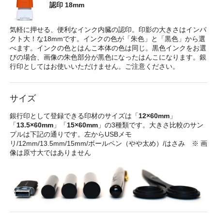
認印 18mm
気軽に押せる、便利なインク内臓の認印。印影の大きさはインパ
クト大！な18mmです。インクの色が「朱色」と「黒色」から選
べます。インクの色とはんこ本体の色は同じ。黒色インクをお選
びの場合、画像の朱色部分が黒色になったはんこになります。銀
行印としてはお使いいただけません。ご注意ください。
サイズ
銀行印として登録できる印材のサイズは「
12×60mm
」
「
13.5×60mm
」「
15×60mm
」の3種類です。大きさ比較のサン
プルは下記の通りです。左からUSBメモ
リ/12mm/13.5mm/15mm/ボールペン（やや太め）/はさみ ※ 画
像は原寸大ではありません