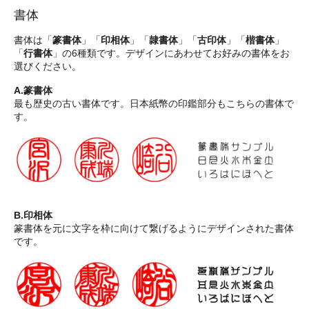
書体
書体は「
篆書体
」「
印相体
」「
隷書体
」「
古印体
」「
楷書体
」
「
行書体
」の6種類です。デザインにあわせてお好みの書体をお
選びください。
A.篆書体
最も歴史の古い書体です。日本紙幣の印鑑部分もこちらの書体で
す。
B.印相体
篆書体を元に文字を枠に向けて繋げるようにデザインされた書体
です。