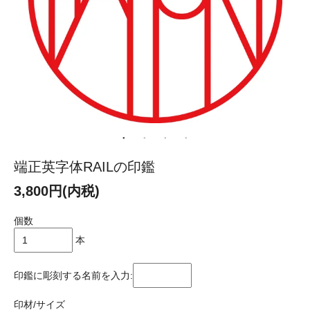
端正英字体RAILの印鑑
3,800円(内税)
個数
本
印鑑に彫刻する名前を入力:
印材/サイズ