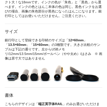
クト大！な18mmです。インクの色が「朱色」と「黒色」から選
べます。インクの色とはんこ本体の色は同じ。黒色インクをお選
びの場合、画像の朱色部分が黒色になったはんこになります。銀
行印としてはお使いいただけません。ご注意ください。
サイズ
銀行印として登録できる印材のサイズは「
12×60mm
」
「
13.5×60mm
」「
15×60mm
」の3種類です。大きさ比較のサン
プルは下記の通りです。左からUSBメモ
リ/12mm/13.5mm/15mm/ボールペン（やや太め）/はさみ ※ 画
像は原寸大ではありません
書体
こちらのデザインは「
端正英字体RAIL
」のみお選びいただけま