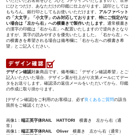
いただいたお名前をひとつひとつデザインいたしますので、世界
にひとつだけ、あなただけの印鑑に仕上がります。認印としては
もちろん、銀行印としてもお使いいただけます。
アルファベット
の「大文字」「小文字」のみ対応しております
。
特にご指定がな
い場合は「左から右」への横書きで製作いたします
。通常横書き
の漢字の印鑑は「右から左」へ配置いたしますので逆向きとなり
ますが、英字の読みやすさを優先いたしました。「右から左」へ
の横書きを希望される場合は備考欄に「右から左への横書き希
望」とご記入ください。
デザイン確認
対象商品です。備考欄に「デザイン確認希望」とご
記入いただいた場合、デザイン案が仕上がり次第メールにてデー
タをお送りします。確認済の返信メールをいただいてから、印鑑
の作成に取り掛かります。
[デザイン確認]をご利用のお客様は、必ず
良くあるご質問
の該当
箇所をご確認ください。
画像1：
端正英字体RAIL HATTORI
横書き 左から右（通
常）
画像1：
端正英字体RAIL Oliver
横書き 左から右（通常）