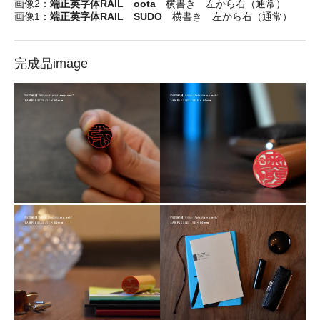
画像2：
端正英字体RAIL oota
横書き 左から右（通常）
画像1：
端正英字体RAIL SUDO
横書き 左から右（通常）
完成品image