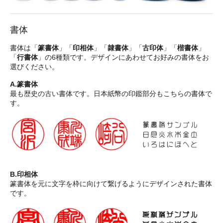
書体
書体は「
篆書体
」「
印相体
」「
隷書体
」「
古印体
」「
楷書体
」
「
行書体
」の6種類です。デザインにあわせてお好みの書体をお
選びください。
A.篆書体
最も歴史の古い書体です。日本紙幣の印鑑部分もこちらの書体で
す。
B.印相体
篆書体を元に文字を枠に向けて繋げるようにデザインされた書体
です。