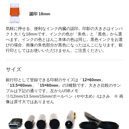
認印 18mm
気軽に押せる、便利なインク内臓の認印。印影の大きさはインパ
クト大！な18mmです。インクの色が「朱色」と「黒色」から選
べます。インクの色とはんこ本体の色は同じ。黒色インクをお選
びの場合、画像の朱色部分が黒色になったはんこになります。銀
行印としてはお使いいただけません。ご注意ください。
サイズ
銀行印として登録できる印材のサイズは「
12×60mm
」
「
13.5×60mm
」「
15×60mm
」の3種類です。大きさ比較のサン
プルは下記の通りです。左からUSBメモ
リ/12mm/13.5mm/15mm/ボールペン（やや太め）/はさみ ※ 画
像は原寸大ではありません