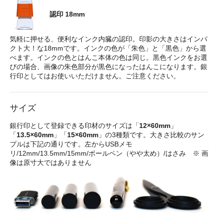
認印 18mm
気軽に押せる、便利なインク内臓の認印。印影の大きさはインパ
クト大！な18mmです。インクの色が「朱色」と「黒色」から選
べます。インクの色とはんこ本体の色は同じ。黒色インクをお選
びの場合、画像の朱色部分が黒色になったはんこになります。銀
行印としてはお使いいただけません。ご注意ください。
サイズ
銀行印として登録できる印材のサイズは「
12×60mm
」
「
13.5×60mm
」「
15×60mm
」の3種類です。大きさ比較のサン
プルは下記の通りです。左からUSBメモ
リ/12mm/13.5mm/15mm/ボールペン（やや太め）/はさみ ※ 画
像は原寸大ではありません