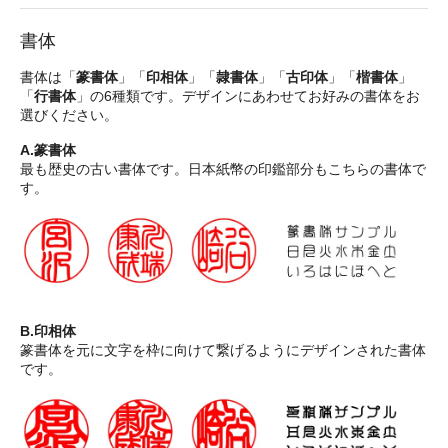
書体
書体は「
篆書体
」「
印相体
」「
隷書体
」「
古印体
」「
楷書体
」
「
行書体
」の6種類です。デザインにあわせてお好みの書体をお
選びください。
A.篆書体
最も歴史の古い書体です。日本紙幣の印鑑部分もこちらの書体で
す。
B.印相体
篆書体を元に文字を枠に向けて繋げるようにデザインされた書体
です。