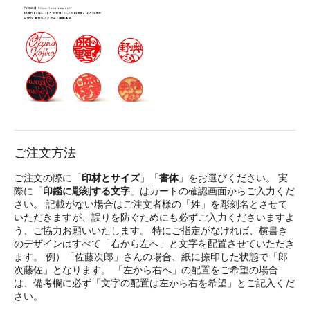
ご注文方法
ご注文の際に「
印材とサイズ
」「
書体
」をお選びください。 実
際に「
印鑑に彫刻する文字
」はカートの確認画面からご入力くだ
さい。 記載がない場合はご注文者様の「姓」を彫刻名とさせて
いただきますが、誤りを防ぐためにも必ずご入力くださいますよ
う、ご協力お願いいたします。 特にご指定がなければ、横書き
のデザインはすべて「右から左へ」と文字を配置させていただき
ます。 例）「佐藤次郎」さんの場合、紙に捺印した状態で「郎
次藤佐」となります。 「左から右へ」の配置をご希望の場合
は、備考欄に必ず「文字の配置は左から右を希望」とご記入くだ
さい。