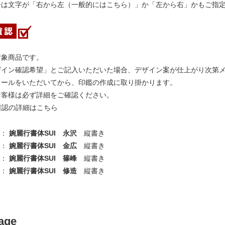
合は文字が「右から左（一般的にはこちら）」か「左から右」かもご指
対象商品です。
ザイン確認希望」とご記入いただいた場合、デザイン案が仕上がり次第
メールをいただいてから、印鑑の作成に取り掛かります。
お客様は必ず詳細をご確認ください。
確認の詳細はこちら
 ：
婉麗行書体SUI 永沢
縦書き
 ：
婉麗行書体SUI 金広
縦書き
 ：
婉麗行書体SUI 篠峰
縦書き
 ：
婉麗行書体SUI 修造
縦書き
age