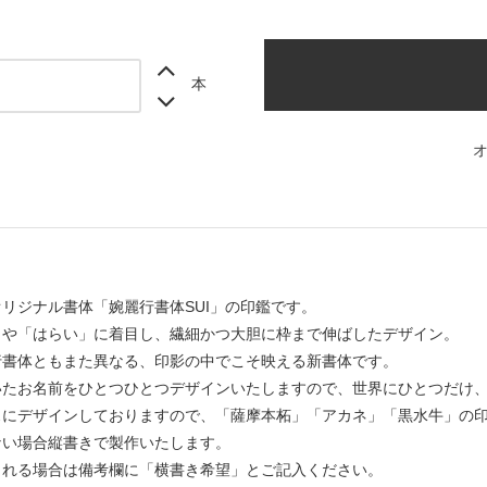
本
リジナル書体「婉麗行書体SUI」の印鑑です。
」や「はらい」に着目し、繊細かつ大胆に枠まで伸ばしたデザイン。
行書体ともまた異なる、印影の中でこそ映える新書体です。
いたお名前をひとつひとつデザインいたしますので、世界にひとつだけ
スにデザインしておりますので、「薩摩本柘」「アカネ」「黒水牛」の
ない場合縦書きで製作いたします。
される場合は備考欄に「横書き希望」とご記入ください。