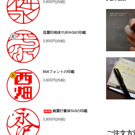
3,800円(内税)
流麗印相体YURAGIの印鑑
2
3,800円(内税)
8bitフォントの印鑑
3
3,800円(内税)
婉麗行書体SUIの印鑑
4
3,800円(内税)
ご注文方