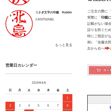
ご注文の際に
うさぎ文字の印鑑 Rabbin
5
実際に「
印鑑
3,800円(内税)
記載がない場
誤りを防ぐた
特にご指定が
例）「佐藤次
もっと見る
左から右へ
営業日カレンダー
2026年8月
日
月
火
水
木
金
土
1
2
3
4
5
6
7
8