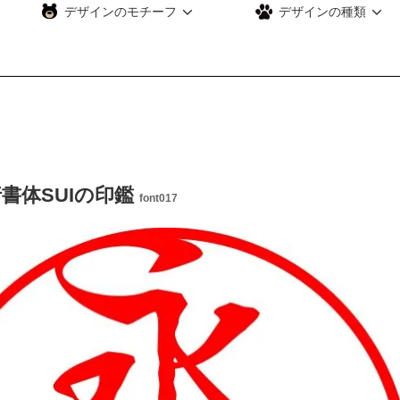
デザインのモチーフ
デザインの種類
書体SUIの印鑑
font017