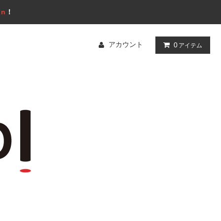
gn
！
アカウント
0
アイテム