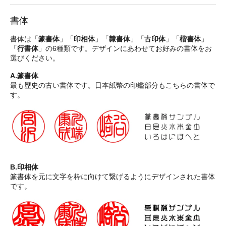
書体
書体は「
篆書体
」「
印相体
」「
隷書体
」「
古印体
」「
楷書体
」
「
行書体
」の6種類です。デザインにあわせてお好みの書体をお
選びください。
A.篆書体
最も歴史の古い書体です。日本紙幣の印鑑部分もこちらの書体で
す。
B.印相体
篆書体を元に文字を枠に向けて繋げるようにデザインされた書体
です。