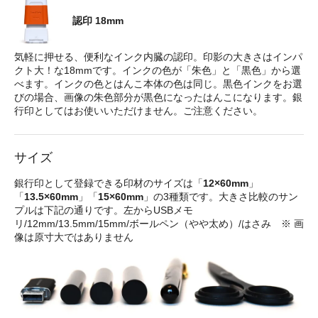
認印 18mm
気軽に押せる、便利なインク内臓の認印。印影の大きさはインパ
クト大！な18mmです。インクの色が「朱色」と「黒色」から選
べます。インクの色とはんこ本体の色は同じ。黒色インクをお選
びの場合、画像の朱色部分が黒色になったはんこになります。銀
行印としてはお使いいただけません。ご注意ください。
サイズ
銀行印として登録できる印材のサイズは「
12×60mm
」
「
13.5×60mm
」「
15×60mm
」の3種類です。大きさ比較のサン
プルは下記の通りです。左からUSBメモ
リ/12mm/13.5mm/15mm/ボールペン（やや太め）/はさみ ※ 画
像は原寸大ではありません