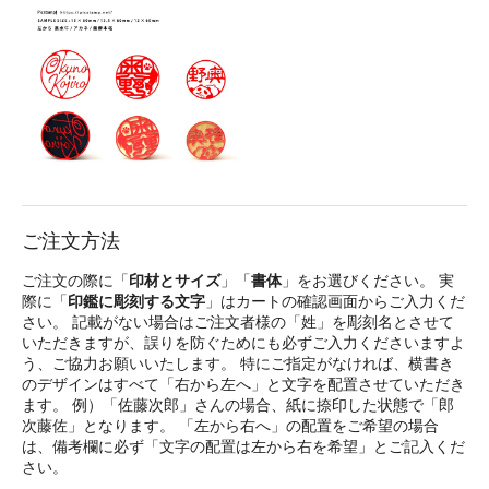
ご注文方法
ご注文の際に「
印材とサイズ
」「
書体
」をお選びください。 実
際に「
印鑑に彫刻する文字
」はカートの確認画面からご入力くだ
さい。 記載がない場合はご注文者様の「姓」を彫刻名とさせて
いただきますが、誤りを防ぐためにも必ずご入力くださいますよ
う、ご協力お願いいたします。 特にご指定がなければ、横書き
のデザインはすべて「右から左へ」と文字を配置させていただき
ます。 例）「佐藤次郎」さんの場合、紙に捺印した状態で「郎
次藤佐」となります。 「左から右へ」の配置をご希望の場合
は、備考欄に必ず「文字の配置は左から右を希望」とご記入くだ
さい。