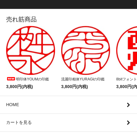
売れ筋商品
明印体YOUMの印鑑
流麗印相体YURAGIの印鑑
8bitフォン
3,800円(内税)
3,800円(内税)
3,800円(
HOME
カートを見る