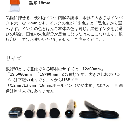
認印 18mm
気軽に押せる、便利なインク内臓の認印。印影の大きさはインパ
クト大！な18mmです。インクの色が「朱色」と「黒色」から選
べます。インクの色とはんこ本体の色は同じ。黒色インクをお選
びの場合、画像の朱色部分が黒色になったはんこになります。銀
行印としてはお使いいただけません。ご注意ください。
サイズ
銀行印として登録できる印材のサイズは「
12×60mm
」
「
13.5×60mm
」「
15×60mm
」の3種類です。大きさ比較のサン
プルは下記の通りです。左からUSBメモ
リ/12mm/13.5mm/15mm/ボールペン（やや太め）/はさみ ※ 画
像は原寸大ではありません