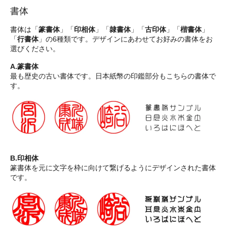
書体
書体は「
篆書体
」「
印相体
」「
隷書体
」「
古印体
」「
楷書体
」
「
行書体
」の6種類です。デザインにあわせてお好みの書体をお
選びください。
A.篆書体
最も歴史の古い書体です。日本紙幣の印鑑部分もこちらの書体で
す。
B.印相体
篆書体を元に文字を枠に向けて繋げるようにデザインされた書体
です。