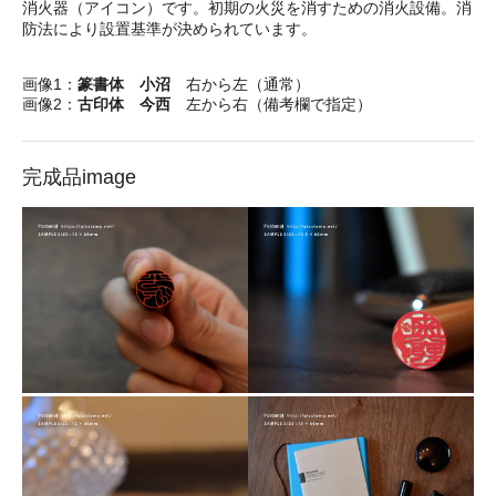
消火器（アイコン）です。初期の火災を消すための消火設備。消
防法により設置基準が決められています。
画像1：
篆書体 小沼
右から左（通常）
画像2：
古印体 今西
左から右（備考欄で指定）
完成品image