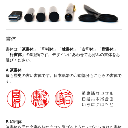
書体
書体は「
篆書体
」「
印相体
」「
隷書体
」「
古印体
」「
楷書体
」
「
行書体
」の6種類です。デザインにあわせてお好みの書体をお
選びください。
A.篆書体
最も歴史の古い書体です。日本紙幣の印鑑部分もこちらの書体で
す。
B.印相体
篆書体を元に文字を枠に向けて繋げるようにデザインされた書体