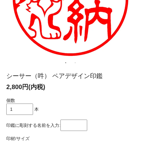
シーサー（吽） ペアデザイン印鑑
2,800円(内税)
個数
本
印鑑に彫刻する名前を入力:
印材/サイズ