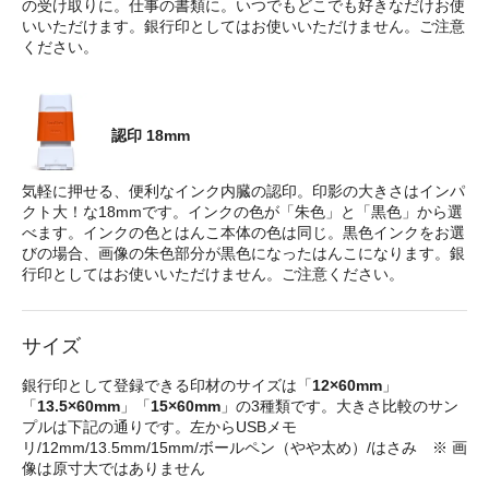
の受け取りに。仕事の書類に。いつでもどこでも好きなだけお使
いいただけます。銀行印としてはお使いいただけません。ご注意
ください。
認印 18mm
気軽に押せる、便利なインク内臓の認印。印影の大きさはインパ
クト大！な18mmです。インクの色が「朱色」と「黒色」から選
べます。インクの色とはんこ本体の色は同じ。黒色インクをお選
びの場合、画像の朱色部分が黒色になったはんこになります。銀
行印としてはお使いいただけません。ご注意ください。
サイズ
銀行印として登録できる印材のサイズは「
12×60mm
」
「
13.5×60mm
」「
15×60mm
」の3種類です。大きさ比較のサン
プルは下記の通りです。左からUSBメモ
リ/12mm/13.5mm/15mm/ボールペン（やや太め）/はさみ ※ 画
像は原寸大ではありません