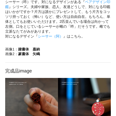
シーサー（吽）です。対になるデザインがある『
ペアデザイン印
鑑
』シリーズ。夫婦や家族、恋人、友達どうしで、対になる印鑑
はいかがですか？片方は誰かにプレゼントして、もう片方をコッ
ソリ持っておく（怖い）など、使い方は自由自在。もちろん、単
体としてもお使いいただけます。2匹並んでいる場合は向かって
左側。口をとじているシーサーが雌の「吽」だそうです。雌でも
立派なたてがみがあります。
対になるデザイン『
シーサー（阿）
』はこちら。
画像1：
隷書体 嘉納
画像2：
篆書体 矢嶋
完成品image