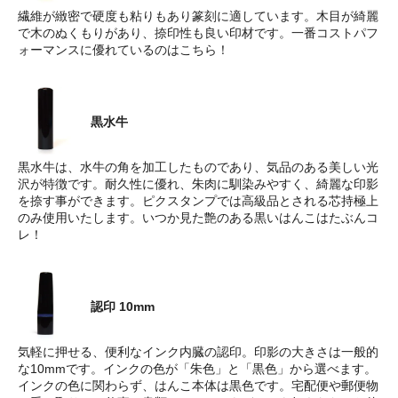
繊維が緻密で硬度も粘りもあり篆刻に適しています。木目が綺麗
で木のぬくもりがあり、捺印性も良い印材です。一番コストパフ
ォーマンスに優れているのはこちら！
黒水牛
黒水牛は、水牛の角を加工したものであり、気品のある美しい光
沢が特徴です。耐久性に優れ、朱肉に馴染みやすく、綺麗な印影
を捺す事ができます。ピクスタンプでは高級品とされる芯持極上
のみ使用いたします。いつか見た艶のある黒いはんこはたぶんコ
レ！
認印 10mm
気軽に押せる、便利なインク内臓の認印。印影の大きさは一般的
な10mmです。インクの色が「朱色」と「黒色」から選べます。
インクの色に関わらず、はんこ本体は黒色です。宅配便や郵便物