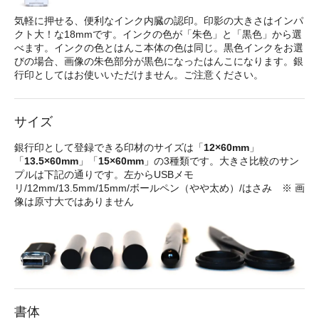
気軽に押せる、便利なインク内臓の認印。印影の大きさはインパ
クト大！な18mmです。インクの色が「朱色」と「黒色」から選
べます。インクの色とはんこ本体の色は同じ。黒色インクをお選
びの場合、画像の朱色部分が黒色になったはんこになります。銀
行印としてはお使いいただけません。ご注意ください。
サイズ
銀行印として登録できる印材のサイズは「
12×60mm
」
「
13.5×60mm
」「
15×60mm
」の3種類です。大きさ比較のサン
プルは下記の通りです。左からUSBメモ
リ/12mm/13.5mm/15mm/ボールペン（やや太め）/はさみ ※ 画
像は原寸大ではありません
書体