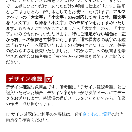
ご指定いただいたお名前をひとつひとつデザインいたしますの
で、世界にひとつだけ、あなただけの印鑑に仕上がります。認印
としてはもちろん、銀行印としてもお使いいただけます。
アルフ
ァベットの「大文字」「小文字」のみ対応しております。頭文字
を「大文字」、以降を「小文字」でのデザインをおすすめいたし
ます。
もちろんご希望がございましたら「大文字」のみ、「小文
字」のみでもお作りいただけます。
特にご指定がない場合は「左
から右」への横書きで製作いたします。
通常横書きの漢字の印鑑
は「右から左」へ配置いたしますので逆向きとなりますが、英字
の読みやすさを優先いたしました。「右から左」への横書きを希
望される場合は備考欄に「右から左への横書き希望」とご記入く
ださい。
デザイン確認
対象商品です。備考欄に「デザイン確認希望」とご
記入いただいた場合、デザイン案が仕上がり次第メールにてデー
タをお送りします。確認済の返信メールをいただいてから、印鑑
の作成に取り掛かります。
[デザイン確認]をご利用のお客様は、必ず
良くあるご質問
の該当
箇所をご確認ください。