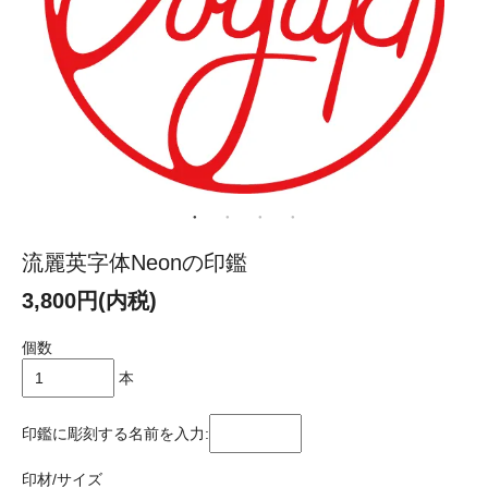
流麗英字体Neonの印鑑
3,800円(内税)
個数
本
印鑑に彫刻する名前を入力:
印材/サイズ