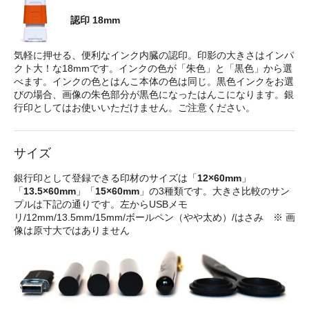
認印 18mm
気軽に押せる、便利なインク内臓の認印。印影の大きさはインパ
クト大！な18mmです。インクの色が「朱色」と「黒色」から選
べます。インクの色とはんこ本体の色は同じ。黒色インクをお選
びの場合、画像の朱色部分が黒色になったはんこになります。銀
行印としてはお使いいただけません。ご注意ください。
サイズ
銀行印として登録できる印材のサイズは「
12×60mm
」
「
13.5×60mm
」「
15×60mm
」の3種類です。大きさ比較のサン
プルは下記の通りです。左からUSBメモ
リ/12mm/13.5mm/15mm/ボールペン（やや太め）/はさみ ※ 画
像は原寸大ではありません