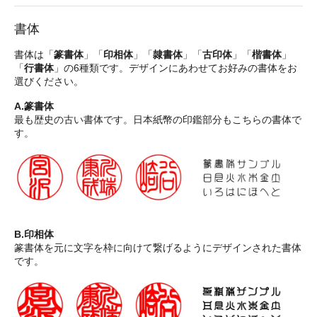
書体
書体は「
篆書体
」「
印相体
」「
隷書体
」「
古印体
」「
楷書体
」
「
行書体
」の6種類です。デザインにあわせてお好みの書体をお
選びください。
A.篆書体
最も歴史の古い書体です。日本紙幣の印鑑部分もこちらの書体で
す。
B.印相体
篆書体を元に文字を枠に向けて繋げるようにデザインされた書体
です。