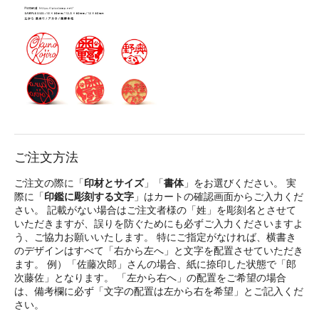
ご注文方法
ご注文の際に「
印材とサイズ
」「
書体
」をお選びください。 実
際に「
印鑑に彫刻する文字
」はカートの確認画面からご入力くだ
さい。 記載がない場合はご注文者様の「姓」を彫刻名とさせて
いただきますが、誤りを防ぐためにも必ずご入力くださいますよ
う、ご協力お願いいたします。 特にご指定がなければ、横書き
のデザインはすべて「右から左へ」と文字を配置させていただき
ます。 例）「佐藤次郎」さんの場合、紙に捺印した状態で「郎
次藤佐」となります。 「左から右へ」の配置をご希望の場合
は、備考欄に必ず「文字の配置は左から右を希望」とご記入くだ
さい。