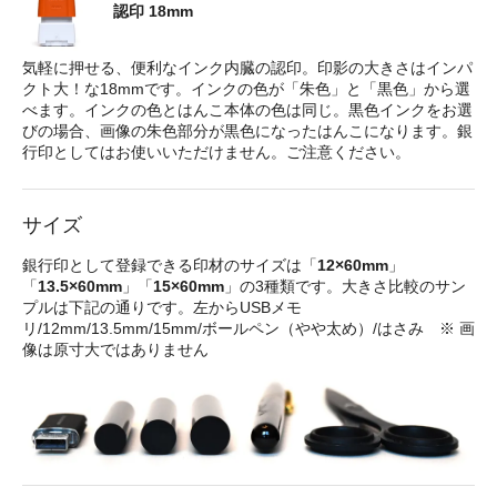
認印 18mm
気軽に押せる、便利なインク内臓の認印。印影の大きさはインパ
クト大！な18mmです。インクの色が「朱色」と「黒色」から選
べます。インクの色とはんこ本体の色は同じ。黒色インクをお選
びの場合、画像の朱色部分が黒色になったはんこになります。銀
行印としてはお使いいただけません。ご注意ください。
サイズ
銀行印として登録できる印材のサイズは「
12×60mm
」
「
13.5×60mm
」「
15×60mm
」の3種類です。大きさ比較のサン
プルは下記の通りです。左からUSBメモ
リ/12mm/13.5mm/15mm/ボールペン（やや太め）/はさみ ※ 画
像は原寸大ではありません