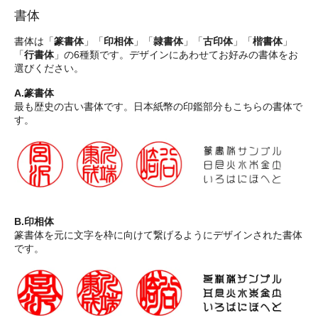
書体
書体は「
篆書体
」「
印相体
」「
隷書体
」「
古印体
」「
楷書体
」
「
行書体
」の6種類です。デザインにあわせてお好みの書体をお
選びください。
A.篆書体
最も歴史の古い書体です。日本紙幣の印鑑部分もこちらの書体で
す。
B.印相体
篆書体を元に文字を枠に向けて繋げるようにデザインされた書体
です。