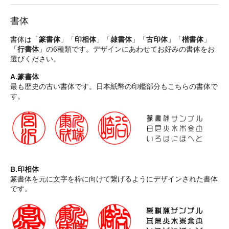
書体
書体は「
篆書体
」「
印相体
」「
隷書体
」「
古印体
」「
楷書体
」
「
行書体
」の6種類です。デザインにあわせてお好みの書体をお
選びください。
A.篆書体
最も歴史の古い書体です。日本紙幣の印鑑部分もこちらの書体で
す。
B.印相体
篆書体を元に文字を枠に向けて繋げるようにデザインされた書体
です。