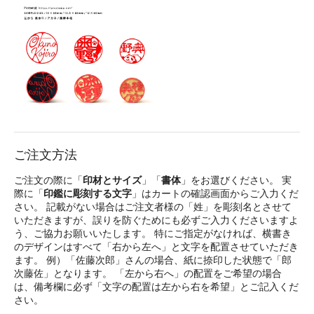
ご注文方法
ご注文の際に「
印材とサイズ
」「
書体
」をお選びください。 実
際に「
印鑑に彫刻する文字
」はカートの確認画面からご入力くだ
さい。 記載がない場合はご注文者様の「姓」を彫刻名とさせて
いただきますが、誤りを防ぐためにも必ずご入力くださいますよ
う、ご協力お願いいたします。 特にご指定がなければ、横書き
のデザインはすべて「右から左へ」と文字を配置させていただき
ます。 例）「佐藤次郎」さんの場合、紙に捺印した状態で「郎
次藤佐」となります。 「左から右へ」の配置をご希望の場合
は、備考欄に必ず「文字の配置は左から右を希望」とご記入くだ
さい。