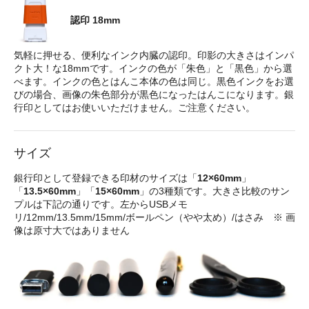
認印 18mm
気軽に押せる、便利なインク内臓の認印。印影の大きさはインパ
クト大！な18mmです。インクの色が「朱色」と「黒色」から選
べます。インクの色とはんこ本体の色は同じ。黒色インクをお選
びの場合、画像の朱色部分が黒色になったはんこになります。銀
行印としてはお使いいただけません。ご注意ください。
サイズ
銀行印として登録できる印材のサイズは「
12×60mm
」
「
13.5×60mm
」「
15×60mm
」の3種類です。大きさ比較のサン
プルは下記の通りです。左からUSBメモ
リ/12mm/13.5mm/15mm/ボールペン（やや太め）/はさみ ※ 画
像は原寸大ではありません