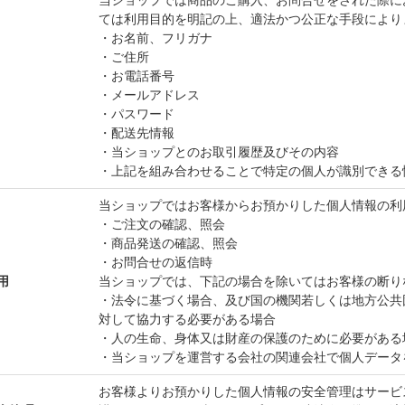
当ショップでは商品のご購入、お問合せをされた際に
ては利用目的を明記の上、適法かつ公正な手段により
・お名前、フリガナ
・ご住所
・お電話番号
・メールアドレス
・パスワード
・配送先情報
・当ショップとのお取引履歴及びその内容
・上記を組み合わせることで特定の個人が識別できる
当ショップではお客様からお預かりした個人情報の利
・ご注文の確認、照会
・商品発送の確認、照会
・お問合せの返信時
用
当ショップでは、下記の場合を除いてはお客様の断り
・法令に基づく場合、及び国の機関若しくは地方公共
対して協力する必要がある場合
・人の生命、身体又は財産の保護のために必要がある
・当ショップを運営する会社の関連会社で個人データ
お客様よりお預かりした個人情報の安全管理はサービ