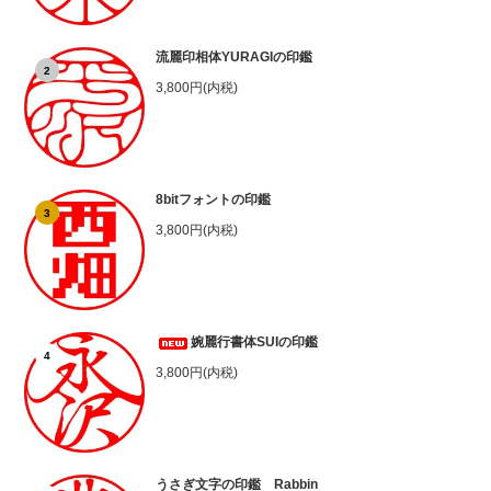
流麗印相体YURAGIの印鑑
2
3,800円(内税)
8bitフォントの印鑑
3
3,800円(内税)
婉麗行書体SUIの印鑑
4
3,800円(内税)
うさぎ文字の印鑑 Rabbin