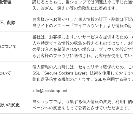
全管理
講じるとともに、当ショップでは関連法令に準じた適
失、改ざん、漏えい等の危険防止に努めます。
お客様からお預かりした個人情報の訂正・削除は下記
正、削除
当サイトのメニュー「マイアカウント」より情報の訂
当社は、お客様によりよいサービスを提供するため、c
人を特定できる情報の収集を行えるものではなく、お客
使用について
の受け入れを希望されない場合は、ブラウザの設定で変
らお客様のブラウザに送信され、お客様が使用してい
個人情報の入力時には、セキュリティ確保のため、こ
ついて
SSL（Secure Sockets Layer）技術を使
防止送受信する機能のことです。SSLを利用する事
info@picstamp.net
当ショップでは、収集する個人情報の変更、利用目的
扱いの変更
ページへの変更をもって公表とさせていただきます。