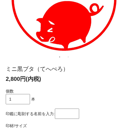
ミニ黒ブタ（てへぺろ）
2,800円(内税)
個数
本
印鑑に彫刻する名前を入力:
印材/サイズ