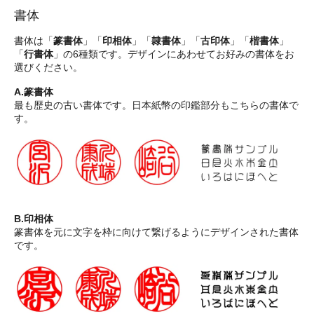
書体
書体は「
篆書体
」「
印相体
」「
隷書体
」「
古印体
」「
楷書体
」
「
行書体
」の6種類です。デザインにあわせてお好みの書体をお
選びください。
A.篆書体
最も歴史の古い書体です。日本紙幣の印鑑部分もこちらの書体で
す。
B.印相体
篆書体を元に文字を枠に向けて繋げるようにデザインされた書体
です。