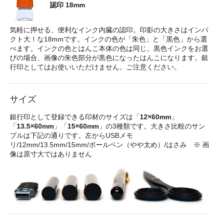
認印 18mm
気軽に押せる、便利なインク内臓の認印。印影の大きさはインパ
クト大！な18mmです。インクの色が「朱色」と「黒色」から選
べます。インクの色とはんこ本体の色は同じ。黒色インクをお選
びの場合、画像の朱色部分が黒色になったはんこになります。銀
行印としてはお使いいただけません。ご注意ください。
サイズ
銀行印として登録できる印材のサイズは「
12×60mm
」
「
13.5×60mm
」「
15×60mm
」の3種類です。大きさ比較のサン
プルは下記の通りです。左からUSBメモ
リ/12mm/13.5mm/15mm/ボールペン（やや太め）/はさみ ※ 画
像は原寸大ではありません