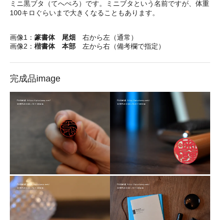
ミニ黒ブタ（てへぺろ）です。ミニブタという名前ですが、体重
100キロぐらいまで大きくなることもあります。
画像1：
篆書体 尾畑
右から左（通常）
画像2：
楷書体 本部
左から右（備考欄で指定）
完成品image