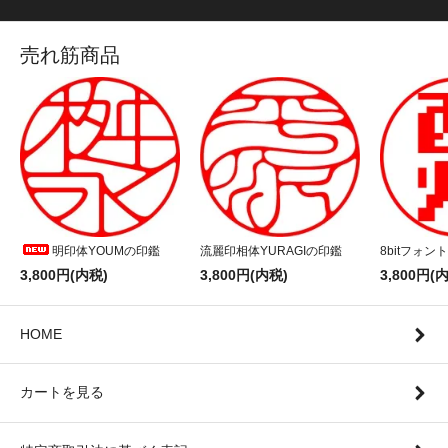
売れ筋商品
明印体YOUMの印鑑
流麗印相体YURAGIの印鑑
8bitフォン
3,800円(内税)
3,800円(内税)
3,800円(
HOME
カートを見る