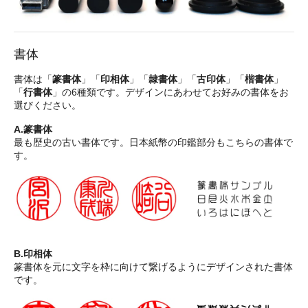
書体
書体は「
篆書体
」「
印相体
」「
隷書体
」「
古印体
」「
楷書体
」
「
行書体
」の6種類です。デザインにあわせてお好みの書体をお
選びください。
A.篆書体
最も歴史の古い書体です。日本紙幣の印鑑部分もこちらの書体で
す。
B.印相体
篆書体を元に文字を枠に向けて繋げるようにデザインされた書体
です。