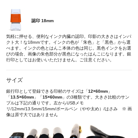
認印 18mm
気軽に押せる、便利なインク内臓の認印。印影の大きさはインパ
クト大！な18mmです。インクの色が「朱色」と「黒色」から選
べます。インクの色とはんこ本体の色は同じ。黒色インクをお選
びの場合、画像の朱色部分が黒色になったはんこになります。銀
行印としてはお使いいただけません。ご注意ください。
サイズ
銀行印として登録できる印材のサイズは「
12×60mm
」
「
13.5×60mm
」「
15×60mm
」の3種類です。大きさ比較のサン
プルは下記の通りです。左からUSBメモ
リ/12mm/13.5mm/15mm/ボールペン（やや太め）/はさみ ※ 画
像は原寸大ではありません