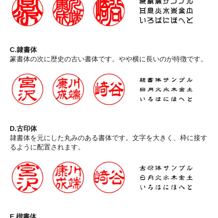
C.隷書体
篆書体の次に歴史の古い書体です。やや横に長いのが特徴です。
D.古印体
隷書体を元にした丸みのある書体です。文字を大きく、枠に接す
るように配置されます。
E.楷書体