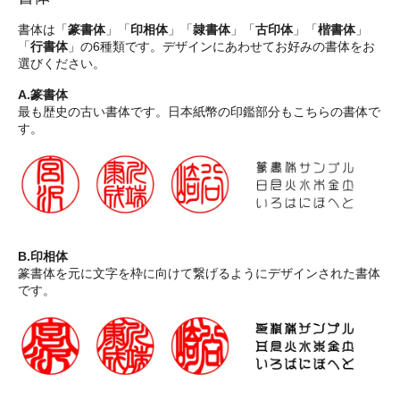
書体は「
篆書体
」「
印相体
」「
隷書体
」「
古印体
」「
楷書体
」
「
行書体
」の6種類です。デザインにあわせてお好みの書体をお
選びください。
A.篆書体
最も歴史の古い書体です。日本紙幣の印鑑部分もこちらの書体で
す。
B.印相体
篆書体を元に文字を枠に向けて繋げるようにデザインされた書体
です。