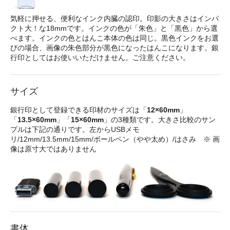
気軽に押せる、便利なインク内臓の認印。印影の大きさはインパ
クト大！な18mmです。インクの色が「朱色」と「黒色」から選
べます。インクの色とはんこ本体の色は同じ。黒色インクをお選
びの場合、画像の朱色部分が黒色になったはんこになります。銀
行印としてはお使いいただけません。ご注意ください。
サイズ
銀行印として登録できる印材のサイズは「
12×60mm
」
「
13.5×60mm
」「
15×60mm
」の3種類です。大きさ比較のサン
プルは下記の通りです。左からUSBメモ
リ/12mm/13.5mm/15mm/ボールペン（やや太め）/はさみ ※ 画
像は原寸大ではありません
書体