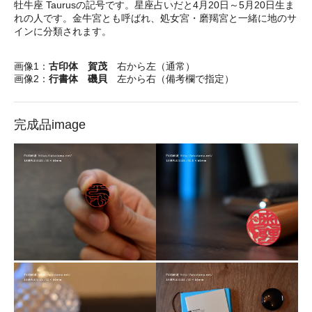
牡牛座 Taurusの記号です。星座占いだと4月20日～5月20日生ま
れの人です。金牛宮とも呼ばれ、処女宮・磨羯宮と一緒に地のサ
インに分類されます。
画像1：
古印体 賀茂
右から左（通常）
画像2：
行書体 磯貝
左から右（備考欄で指定）
完成品image