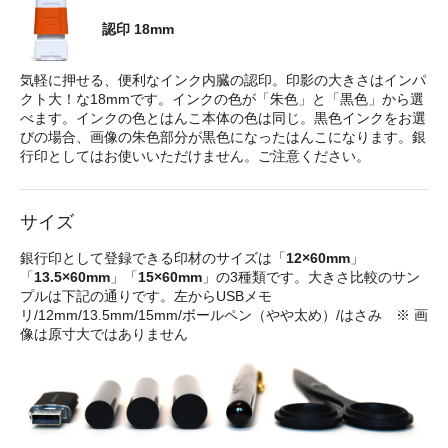
認印 18mm
気軽に押せる、便利なインク内臓の認印。印影の大きさはインパ
クト大！な18mmです。インクの色が「朱色」と「黒色」から選
べます。インクの色とはんこ本体の色は同じ。黒色インクをお選
びの場合、画像の朱色部分が黒色になったはんこになります。銀
行印としてはお使いいただけません。ご注意ください。
サイズ
銀行印として登録できる印材のサイズは「
12×60mm
」
「
13.5×60mm
」「
15×60mm
」の3種類です。大きさ比較のサン
プルは下記の通りです。左からUSBメモ
リ/12mm/13.5mm/15mm/ボールペン（やや太め）/はさみ ※ 画
像は原寸大ではありません