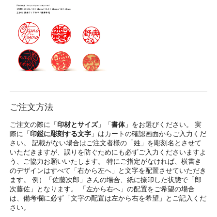
ご注文方法
ご注文の際に「
印材とサイズ
」「
書体
」をお選びください。 実
際に「
印鑑に彫刻する文字
」はカートの確認画面からご入力くだ
さい。 記載がない場合はご注文者様の「姓」を彫刻名とさせて
いただきますが、誤りを防ぐためにも必ずご入力くださいますよ
う、ご協力お願いいたします。 特にご指定がなければ、横書き
のデザインはすべて「右から左へ」と文字を配置させていただき
ます。 例）「佐藤次郎」さんの場合、紙に捺印した状態で「郎
次藤佐」となります。 「左から右へ」の配置をご希望の場合
は、備考欄に必ず「文字の配置は左から右を希望」とご記入くだ
さい。