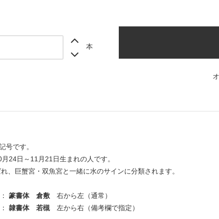
本
oの記号です。
0月24日～11月21日生まれの人です。
ばれ、巨蟹宮・双魚宮と一緒に水のサインに分類されます。
 ：
篆書体 倉敷
右から左（通常）
 ：
隷書体 若槻
左から右（備考欄で指定）