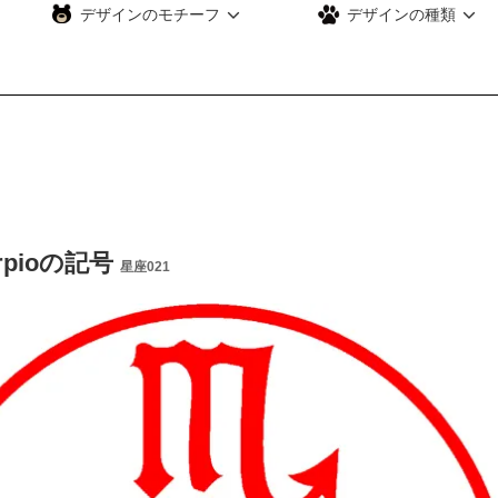
デザインのモチーフ
デザインの種類
rpioの記号
星座021