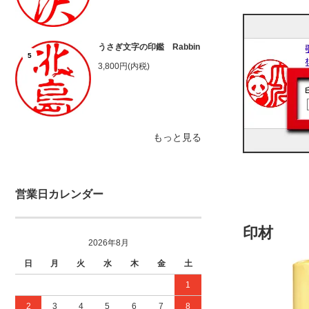
うさぎ文字の印鑑 Rabbin
5
3,800円(内税)
もっと見る
営業日カレンダー
印材
2026年8月
日
月
火
水
木
金
土
1
2
3
4
5
6
7
8