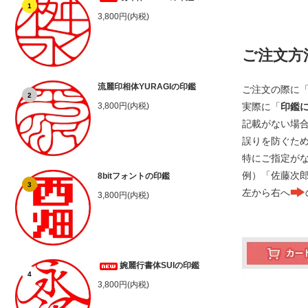
1
3,800円(内税)
ご注文方
流麗印相体YURAGIの印鑑
ご注文の際に
2
実際に「
印鑑
3,800円(内税)
記載がない場
誤りを防ぐた
特にご指定が
例）「佐藤次
8bitフォントの印鑑
3
左から右へ
3,800円(内税)
婉麗行書体SUIの印鑑
4
3,800円(内税)