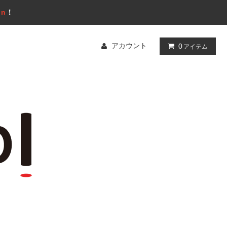
gn
！
アカウント
0
アイテム