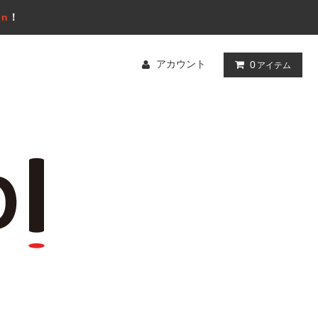
gn
！
アカウント
0
アイテム