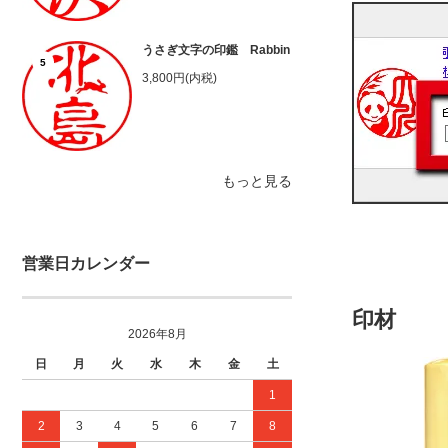
うさぎ文字の印鑑 Rabbin
5
3,800円(内税)
もっと見る
営業日カレンダー
印材
2026年8月
日
月
火
水
木
金
土
1
2
3
4
5
6
7
8