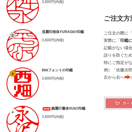
3,800円(内税)
ご注文方
流麗印相体YURAGIの印鑑
ご注文の際に
2
実際に「
印鑑
3,800円(内税)
記載がない場
誤りを防ぐた
特にご指定が
例）「佐藤次
8bitフォントの印鑑
3
左から右へ
3,800円(内税)
婉麗行書体SUIの印鑑
4
3,800円(内税)