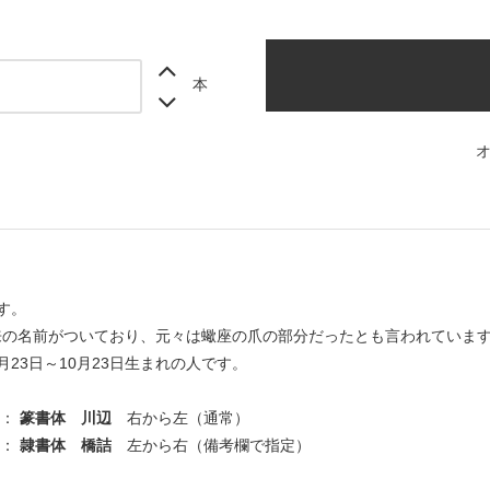
本
です。
来の名前がついており、元々は蠍座の爪の部分だったとも言われていま
月23日～10月23日生まれの人です。
 ：
篆書体 川辺
右から左（通常）
 ：
隷書体 橋詰
左から右（備考欄で指定）