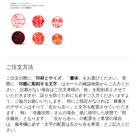
ご注文方法
ご注文の際に「
印材とサイズ
」「
書体
」をお選びください。 実
際に「
印鑑に彫刻する文字
」はカートの確認画面からご入力くだ
さい。 記載がない場合はご注文者様の「姓」を彫刻名とさせて
いただきますが、誤りを防ぐためにも必ずご入力くださいますよ
う、ご協力お願いいたします。 特にご指定がなければ、横書き
のデザインはすべて「右から左へ」と文字を配置させていただき
ます。 例）「佐藤次郎」さんの場合、紙に捺印した状態で「郎
次藤佐」となります。 「左から右へ」の配置をご希望の場合
は、備考欄に必ず「文字の配置は左から右を希望」とご記入くだ
さい。