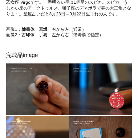
乙女座 Virgoです。一番明るい星は1等星のスピカ。スピカ、う
しかい座のアークトゥルス、獅子座のデネボラで春の大三角とな
ります。星座占いだと8月23日～9月22日生まれの人です。
画像1：
隷書体 宮坂
右から左（通常）
画像2：
古印体 手島
左から右（備考欄で指定）
完成品image