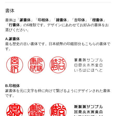
書体
書体は「
篆書体
」「
印相体
」「
隷書体
」「
古印体
」「
楷書体
」
「
行書体
」の6種類です。デザインにあわせてお好みの書体をお
選びください。
A.篆書体
最も歴史の古い書体です。日本紙幣の印鑑部分もこちらの書体で
す。
B.印相体
篆書体を元に文字を枠に向けて繋げるようにデザインされた書体
です。