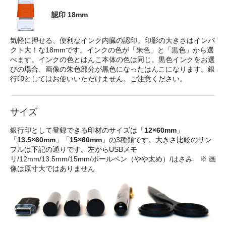
認印 18mm
気軽に押せる、便利なインク内臓の認印。印影の大きさはインパ
クト大！な18mmです。インクの色が「朱色」と「黒色」から選
べます。インクの色とはんこ本体の色は同じ。黒色インクをお選
びの場合、画像の朱色部分が黒色になったはんこになります。銀
行印としてはお使いいただけません。ご注意ください。
サイズ
銀行印として登録できる印材のサイズは「
12×60mm
」
「
13.5×60mm
」「
15×60mm
」の3種類です。大きさ比較のサン
プルは下記の通りです。左からUSBメモ
リ/12mm/13.5mm/15mm/ボールペン（やや太め）/はさみ ※ 画
像は原寸大ではありません