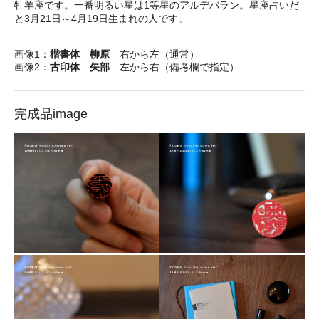
牡羊座です。一番明るい星は1等星のアルデバラン。星座占いだ
と3月21日～4月19日生まれの人です。
画像1：
楷書体 柳原
右から左（通常）
画像2：
古印体 矢部
左から右（備考欄で指定）
完成品image