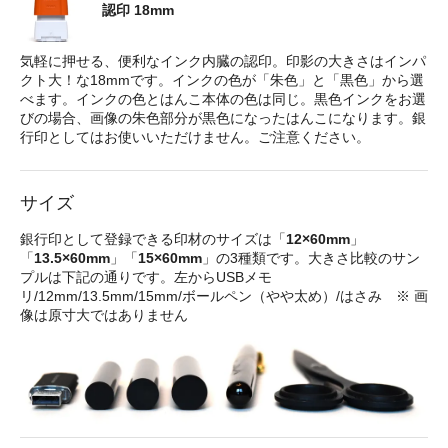
認印 18mm
気軽に押せる、便利なインク内臓の認印。印影の大きさはインパ
クト大！な18mmです。インクの色が「朱色」と「黒色」から選
べます。インクの色とはんこ本体の色は同じ。黒色インクをお選
びの場合、画像の朱色部分が黒色になったはんこになります。銀
行印としてはお使いいただけません。ご注意ください。
サイズ
銀行印として登録できる印材のサイズは「
12×60mm
」
「
13.5×60mm
」「
15×60mm
」の3種類です。大きさ比較のサン
プルは下記の通りです。左からUSBメモ
リ/12mm/13.5mm/15mm/ボールペン（やや太め）/はさみ ※ 画
像は原寸大ではありません