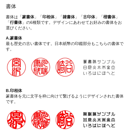
書体
書体は「
篆書体
」「
印相体
」「
隷書体
」「
古印体
」「
楷書体
」
「
行書体
」の6種類です。デザインにあわせてお好みの書体をお
選びください。
A.篆書体
最も歴史の古い書体です。日本紙幣の印鑑部分もこちらの書体で
す。
B.印相体
篆書体を元に文字を枠に向けて繋げるようにデザインされた書体
です。