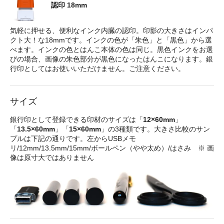
認印 18mm
気軽に押せる、便利なインク内臓の認印。印影の大きさはインパ
クト大！な18mmです。インクの色が「朱色」と「黒色」から選
べます。インクの色とはんこ本体の色は同じ。黒色インクをお選
びの場合、画像の朱色部分が黒色になったはんこになります。銀
行印としてはお使いいただけません。ご注意ください。
サイズ
銀行印として登録できる印材のサイズは「
12×60mm
」
「
13.5×60mm
」「
15×60mm
」の3種類です。大きさ比較のサン
プルは下記の通りです。左からUSBメモ
リ/12mm/13.5mm/15mm/ボールペン（やや太め）/はさみ ※ 画
像は原寸大ではありません