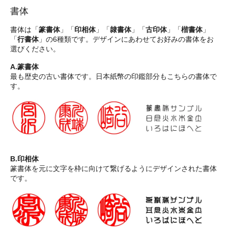
書体
書体は「
篆書体
」「
印相体
」「
隷書体
」「
古印体
」「
楷書体
」
「
行書体
」の6種類です。デザインにあわせてお好みの書体をお
選びください。
A.篆書体
最も歴史の古い書体です。日本紙幣の印鑑部分もこちらの書体で
す。
B.印相体
篆書体を元に文字を枠に向けて繋げるようにデザインされた書体
です。