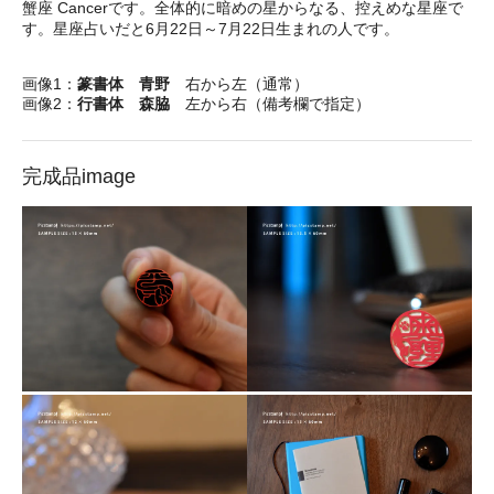
蟹座 Cancerです。全体的に暗めの星からなる、控えめな星座で
す。星座占いだと6月22日～7月22日生まれの人です。
画像1：
篆書体 青野
右から左（通常）
画像2：
行書体 森脇
左から右（備考欄で指定）
完成品image