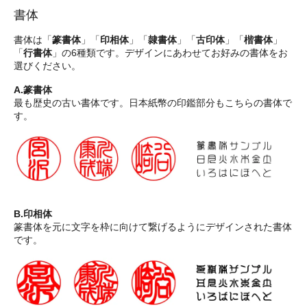
書体
書体は「
篆書体
」「
印相体
」「
隷書体
」「
古印体
」「
楷書体
」
「
行書体
」の6種類です。デザインにあわせてお好みの書体をお
選びください。
A.篆書体
最も歴史の古い書体です。日本紙幣の印鑑部分もこちらの書体で
す。
B.印相体
篆書体を元に文字を枠に向けて繋げるようにデザインされた書体
です。