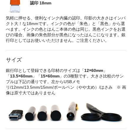
認印 18mm
気軽に押せる、便利なインク内臓の認印。印影の大きさはインパ
クト大！な18mmです。インクの色が「朱色」と「黒色」から選
べます。インクの色とはんこ本体の色は同じ。黒色インクをお選
びの場合、画像の朱色部分が黒色になったはんこになります。銀
行印としてはお使いいただけません。ご注意ください。
サイズ
銀行印として登録できる印材のサイズは「
12×60mm
」
「
13.5×60mm
」「
15×60mm
」の3種類です。大きさ比較のサン
プルは下記の通りです。左からUSBメモ
リ/12mm/13.5mm/15mm/ボールペン（やや太め）/はさみ ※ 画
像は原寸大ではありません