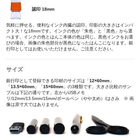
認印 18mm
気軽に押せる、便利なインク内臓の認印。印影の大きさはインパ
クト大！な18mmです。インクの色が「朱色」と「黒色」から選
べます。インクの色とはんこ本体の色は同じ。黒色インクをお選
びの場合、画像の朱色部分が黒色になったはんこになります。銀
行印としてはお使いいただけません。ご注意ください。
サイズ
銀行印として登録できる印材のサイズは「
12×60mm
」
「
13.5×60mm
」「
15×60mm
」の3種類です。大きさ比較のサン
プルは下記の通りです。左からUSBメモ
リ/12mm/13.5mm/15mm/ボールペン（やや太め）/はさみ ※ 画
像は原寸大ではありません