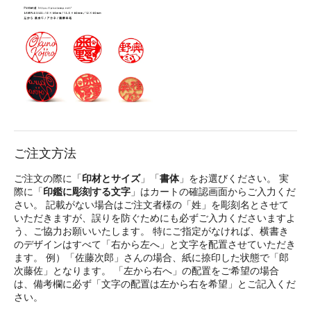
ご注文方法
ご注文の際に「
印材とサイズ
」「
書体
」をお選びください。 実
際に「
印鑑に彫刻する文字
」はカートの確認画面からご入力くだ
さい。 記載がない場合はご注文者様の「姓」を彫刻名とさせて
いただきますが、誤りを防ぐためにも必ずご入力くださいますよ
う、ご協力お願いいたします。 特にご指定がなければ、横書き
のデザインはすべて「右から左へ」と文字を配置させていただき
ます。 例）「佐藤次郎」さんの場合、紙に捺印した状態で「郎
次藤佐」となります。 「左から右へ」の配置をご希望の場合
は、備考欄に必ず「文字の配置は左から右を希望」とご記入くだ
さい。