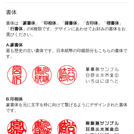
書体
書体は「
篆書体
」「
印相体
」「
隷書体
」「
古印体
」「
楷書体
」
「
行書体
」の6種類です。デザインにあわせてお好みの書体をお
選びください。
A.篆書体
最も歴史の古い書体です。日本紙幣の印鑑部分もこちらの書体で
す。
B.印相体
篆書体を元に文字を枠に向けて繋げるようにデザインされた書体
です。