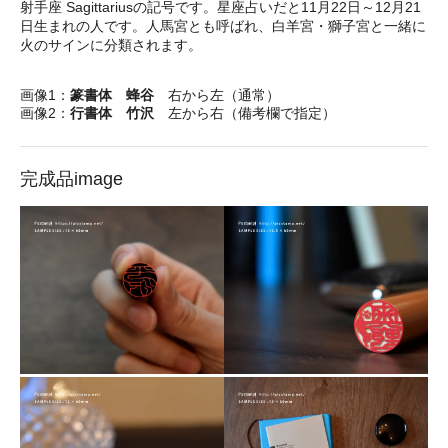
射手座 Sagittariusの記号です。星座占いだと11月22日～12月21
日生まれの人です。人馬宮とも呼ばれ、白羊宮・獅子宮と一緒に
火のサインに分類されます。
画像1：
篆書体 蜂谷
右から左（通常）
画像2：
行書体 竹沢
左から右（備考欄で指定）
完成品image