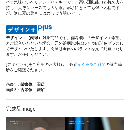
バテ気味のシベリアン・ハスキーです。高い運動能力と持久力を
持ち、犬ぞりレースでも大活躍。寒さにとっても強い犬種です
が、逆に夏の暑さにはめっぽう弱いです。
デザイン＋（肉球）
対象商品です。備考欄に「デザイン＋希望」
とご記入いただいた場合、元の絵柄以外にひとつ肉球をプラスし
てデザインいたします。肉球は全体のバランスを見て配置いたし
ます。お任せください。
[デザイン＋]をご利用のお客様は、必ず
良くあるご質問
の該当箇
所をご確認ください。
画像1：
隷書体 岡辺
画像2：
古印体 菱沼
完成品image