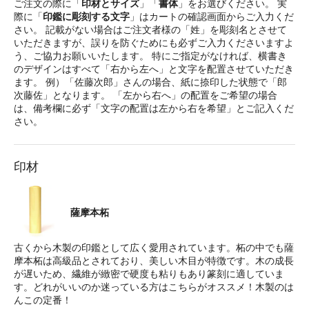
ご注文の際に「
印材とサイズ
」「
書体
」をお選びください。 実
際に「
印鑑に彫刻する文字
」はカートの確認画面からご入力くだ
さい。 記載がない場合はご注文者様の「姓」を彫刻名とさせて
いただきますが、誤りを防ぐためにも必ずご入力くださいますよ
う、ご協力お願いいたします。 特にご指定がなければ、横書き
のデザインはすべて「右から左へ」と文字を配置させていただき
ます。 例）「佐藤次郎」さんの場合、紙に捺印した状態で「郎
次藤佐」となります。 「左から右へ」の配置をご希望の場合
は、備考欄に必ず「文字の配置は左から右を希望」とご記入くだ
さい。
印材
薩摩本柘
古くから木製の印鑑として広く愛用されています。柘の中でも薩
摩本柘は高級品とされており、美しい木目が特徴です。木の成長
が遅いため、繊維が緻密で硬度も粘りもあり篆刻に適していま
す。どれがいいのか迷っている方はこちらがオススメ！木製のは
んこの定番！