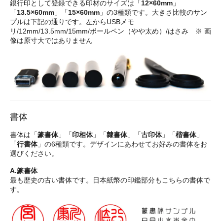
銀行印として登録できる印材のサイズは「
12×60mm
」
「
13.5×60mm
」「
15×60mm
」の3種類です。大きさ比較のサン
プルは下記の通りです。左からUSBメモ
リ/12mm/13.5mm/15mm/ボールペン（やや太め）/はさみ ※ 画
像は原寸大ではありません
書体
書体は「
篆書体
」「
印相体
」「
隷書体
」「
古印体
」「
楷書体
」
「
行書体
」の6種類です。デザインにあわせてお好みの書体をお
選びください。
A.篆書体
最も歴史の古い書体です。日本紙幣の印鑑部分もこちらの書体で
す。