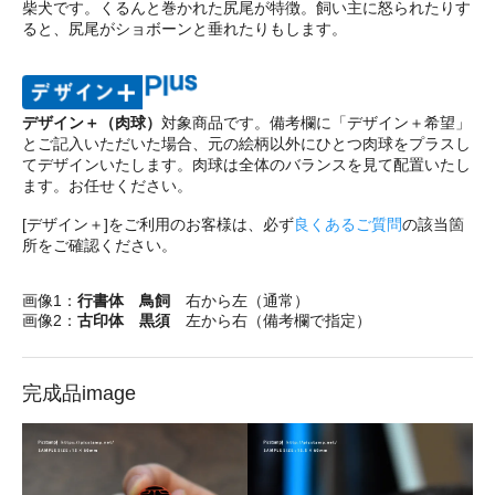
柴犬です。くるんと巻かれた尻尾が特徴。飼い主に怒られたりす
ると、尻尾がショボーンと垂れたりもします。
デザイン＋（肉球）
対象商品です。備考欄に「デザイン＋希望」
とご記入いただいた場合、元の絵柄以外にひとつ肉球をプラスし
てデザインいたします。肉球は全体のバランスを見て配置いたし
ます。お任せください。
[デザイン＋]をご利用のお客様は、必ず
良くあるご質問
の該当箇
所をご確認ください。
画像1：
行書体 鳥飼
右から左（通常）
画像2：
古印体 黒須
左から右（備考欄で指定）
完成品image