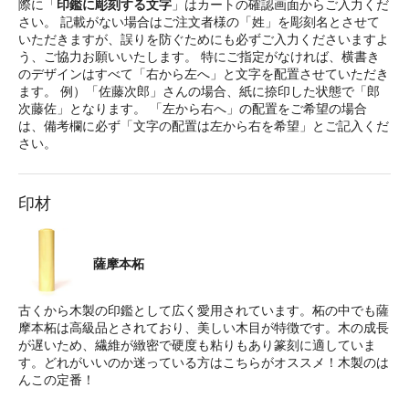
際に「
印鑑に彫刻する文字
」はカートの確認画面からご入力くだ
さい。 記載がない場合はご注文者様の「姓」を彫刻名とさせて
いただきますが、誤りを防ぐためにも必ずご入力くださいますよ
う、ご協力お願いいたします。 特にご指定がなければ、横書き
のデザインはすべて「右から左へ」と文字を配置させていただき
ます。 例）「佐藤次郎」さんの場合、紙に捺印した状態で「郎
次藤佐」となります。 「左から右へ」の配置をご希望の場合
は、備考欄に必ず「文字の配置は左から右を希望」とご記入くだ
さい。
印材
薩摩本柘
古くから木製の印鑑として広く愛用されています。柘の中でも薩
摩本柘は高級品とされており、美しい木目が特徴です。木の成長
が遅いため、繊維が緻密で硬度も粘りもあり篆刻に適していま
す。どれがいいのか迷っている方はこちらがオススメ！木製のは
んこの定番！