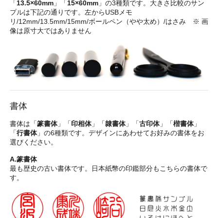
「
13.5×60mm
」「
15×60mm
」の3種類です。大きさ比較のサン
プルは下記の通りです。左からUSBメモ
リ/12mm/13.5mm/15mm/ボールペン（やや太め）/はさみ ※ 画
像は原寸大ではありません
書体
書体は「
篆書体
」「
印相体
」「
隷書体
」「
古印体
」「
楷書体
」
「
行書体
」の6種類です。デザインにあわせてお好みの書体をお
選びください。
A.篆書体
最も歴史の古い書体です。日本紙幣の印鑑部分もこちらの書体で
す。