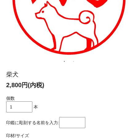
柴犬
2,800円(内税)
個数
本
印鑑に彫刻する名前を入力:
印材/サイズ