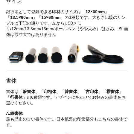
サイズ
銀行印として登録できる印材のサイズは「
12×60mm
」
「
13.5×60mm
」「
15×60mm
」の3種類です。大きさ比較のサン
プルは下記の通りです。左からUSBメモ
リ/12mm/13.5mm/15mm/ボールペン（やや太め）/はさみ ※ 画
像は原寸大ではありません
書体
書体は「
篆書体
」「
印相体
」「
隷書体
」「
古印体
」「
楷書体
」
「
行書体
」の6種類です。デザインにあわせてお好みの書体をお
選びください。
A.篆書体
最も歴史の古い書体です。日本紙幣の印鑑部分もこちらの書体で
す。