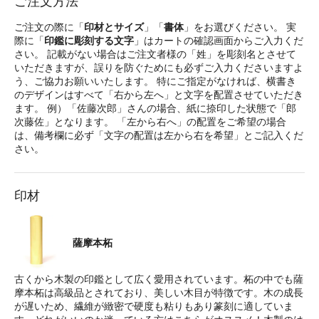
ご注文方法
ご注文の際に「
印材とサイズ
」「
書体
」をお選びください。 実
際に「
印鑑に彫刻する文字
」はカートの確認画面からご入力くだ
さい。 記載がない場合はご注文者様の「姓」を彫刻名とさせて
いただきますが、誤りを防ぐためにも必ずご入力くださいますよ
う、ご協力お願いいたします。 特にご指定がなければ、横書き
のデザインはすべて「右から左へ」と文字を配置させていただき
ます。 例）「佐藤次郎」さんの場合、紙に捺印した状態で「郎
次藤佐」となります。 「左から右へ」の配置をご希望の場合
は、備考欄に必ず「文字の配置は左から右を希望」とご記入くだ
さい。
印材
薩摩本柘
古くから木製の印鑑として広く愛用されています。柘の中でも薩
摩本柘は高級品とされており、美しい木目が特徴です。木の成長
が遅いため、繊維が緻密で硬度も粘りもあり篆刻に適していま