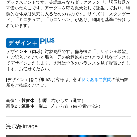
ダックスフントです。英語読みならダックスフンド。胴長短足が
可愛いわんこです。アナグマを狩る猟犬として誕生しており、特
徴的な体系は巣穴に入るためのものです。サイズは「スタンダー
ド」「ミニチュア」「カニンヘン」があり、胸囲を基準に分けら
れています。
デザイン＋（肉球）
対象商品です。備考欄に「デザイン＋希望」
とご記入いただいた場合、元の絵柄以外にひとつ肉球をプラスし
てデザインいたします。肉球は全体のバランスを見て配置いたし
ます。お任せください。
[デザイン＋]をご利用のお客様は、必ず
良くあるご質問
の該当箇
所をご確認ください。
画像1：
隷書体 伊原
右から左（通常）
画像2：
篆書体 岩上
左から右（備考欄で指定）
完成品image