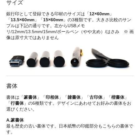
サイズ
銀行印として登録できる印材のサイズは「
12×60mm
」
「
13.5×60mm
」「
15×60mm
」の3種類です。大きさ比較のサン
プルは下記の通りです。左からUSBメモ
リ/12mm/13.5mm/15mm/ボールペン（やや太め）/はさみ ※ 画
像は原寸大ではありません
書体
書体は「
篆書体
」「
印相体
」「
隷書体
」「
古印体
」「
楷書体
」
「
行書体
」の6種類です。デザインにあわせてお好みの書体をお
選びください。
A.篆書体
最も歴史の古い書体です。日本紙幣の印鑑部分もこちらの書体で
す。