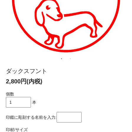
ダックスフント
2,800円(内税)
個数
本
印鑑に彫刻する名前を入力:
印材/サイズ