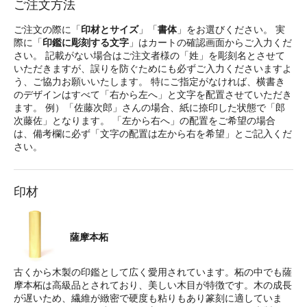
ご注文方法
ご注文の際に「
印材とサイズ
」「
書体
」をお選びください。 実
際に「
印鑑に彫刻する文字
」はカートの確認画面からご入力くだ
さい。 記載がない場合はご注文者様の「姓」を彫刻名とさせて
いただきますが、誤りを防ぐためにも必ずご入力くださいますよ
う、ご協力お願いいたします。 特にご指定がなければ、横書き
のデザインはすべて「右から左へ」と文字を配置させていただき
ます。 例）「佐藤次郎」さんの場合、紙に捺印した状態で「郎
次藤佐」となります。 「左から右へ」の配置をご希望の場合
は、備考欄に必ず「文字の配置は左から右を希望」とご記入くだ
さい。
印材
薩摩本柘
古くから木製の印鑑として広く愛用されています。柘の中でも薩
摩本柘は高級品とされており、美しい木目が特徴です。木の成長
が遅いため、繊維が緻密で硬度も粘りもあり篆刻に適していま