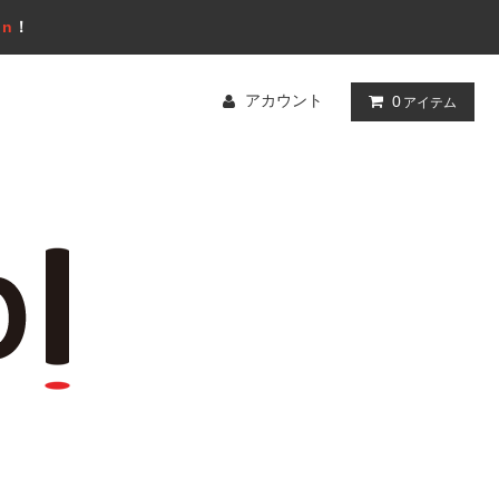
gn
！
アカウント
0
アイテム