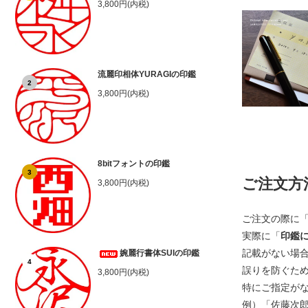
3,800円(内税)
流麗印相体YURAGIの印鑑
2
3,800円(内税)
8bitフォントの印鑑
3
ご注文方
3,800円(内税)
ご注文の際に
実際に「
印鑑
記載がない場
婉麗行書体SUIの印鑑
4
誤りを防ぐた
3,800円(内税)
特にご指定が
例）「佐藤次