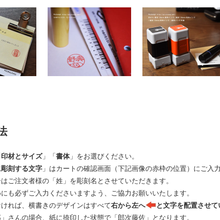
法
「
印材とサイズ
」「
書体
」をお選びください。
に彫刻する文字
」はカートの確認画面（下記画像の赤枠の位置）にご入
合はご注文者様の「姓」を彫刻名とさせていただきます。
めにも必ずご入力くださいますよう、ご協力お願いいたします。
なければ、横書きのデザインはすべて
右から左へ
と文字を配置させて
郎」さんの場合、紙に捺印した状態で「郎次藤佐」となります。