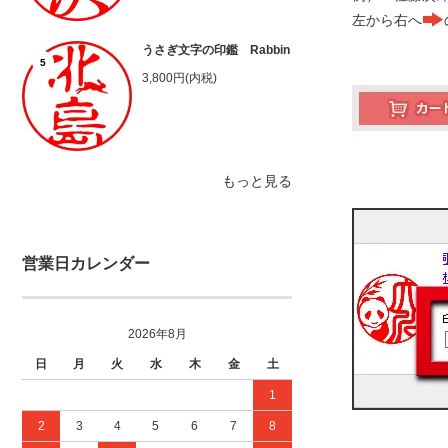
左から右へ
うさぎ文字の印鑑 Rabbin
5
3,800円(内税)
もっと見る
営業日カレンダー
2026年8月
日
月
火
水
木
金
土
1
2
3
4
5
6
7
8