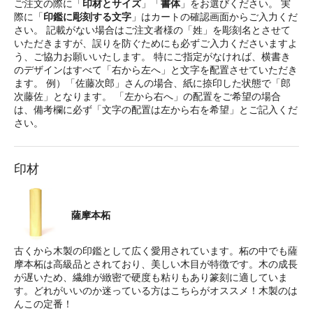
ご注文の際に「
印材とサイズ
」「
書体
」をお選びください。 実
際に「
印鑑に彫刻する文字
」はカートの確認画面からご入力くだ
さい。 記載がない場合はご注文者様の「姓」を彫刻名とさせて
いただきますが、誤りを防ぐためにも必ずご入力くださいますよ
う、ご協力お願いいたします。 特にご指定がなければ、横書き
のデザインはすべて「右から左へ」と文字を配置させていただき
ます。 例）「佐藤次郎」さんの場合、紙に捺印した状態で「郎
次藤佐」となります。 「左から右へ」の配置をご希望の場合
は、備考欄に必ず「文字の配置は左から右を希望」とご記入くだ
さい。
印材
薩摩本柘
古くから木製の印鑑として広く愛用されています。柘の中でも薩
摩本柘は高級品とされており、美しい木目が特徴です。木の成長
が遅いため、繊維が緻密で硬度も粘りもあり篆刻に適していま
す。どれがいいのか迷っている方はこちらがオススメ！木製のは
んこの定番！