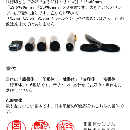
銀行印として登録できる印材のサイズは「
12×60mm
」
「
13.5×60mm
」「
15×60mm
」の3種類です。大きさ比較のサン
プルは下記の通りです。左からUSBメモ
リ/12mm/13.5mm/15mm/ボールペン（やや太め）/はさみ ※ 画
像は原寸大ではありません
書体
書体は「
篆書体
」「
印相体
」「
隷書体
」「
古印体
」「
楷書体
」
「
行書体
」の6種類です。デザインにあわせてお好みの書体をお
選びください。
A.篆書体
最も歴史の古い書体です。日本紙幣の印鑑部分もこちらの書体で
す。