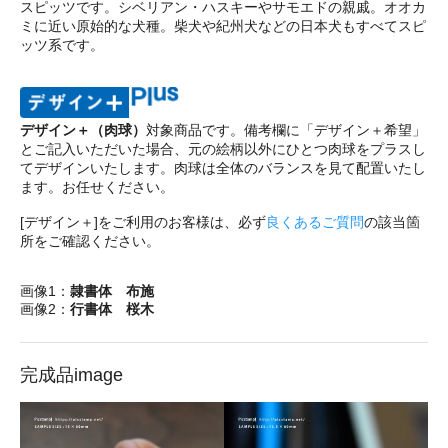
スピッツです。シベリアン・ハスキーやサモエドの親戚。オオカ
ミに近い原始的な犬種。柴犬や紀州犬などの日本犬もすべてスピ
ッツ系です。
デザイン＋（肉球）
対象商品です。備考欄に「デザイン＋希望」
とご記入いただいた場合、元の絵柄以外にひとつ肉球をプラスし
てデザインいたします。肉球は全体のバランスを見て配置いたし
ます。お任せください。
[デザイン＋]をご利用のお客様は、必ず
良くあるご質問
の該当箇
所をご確認ください。
画像1：
隷書体 布施
画像2：
行書体 桜木
完成品image