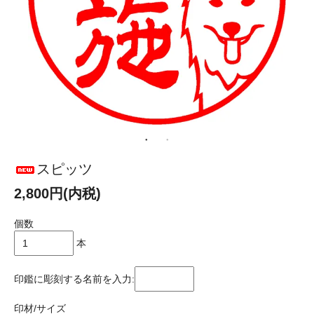
スピッツ
2,800円(内税)
個数
本
印鑑に彫刻する名前を入力:
印材/サイズ