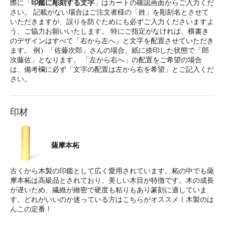
際に「
印鑑に彫刻する文字
」はカートの確認画面からご入力くだ
さい。 記載がない場合はご注文者様の「姓」を彫刻名とさせて
いただきますが、誤りを防ぐためにも必ずご入力くださいますよ
う、ご協力お願いいたします。 特にご指定がなければ、横書き
のデザインはすべて「右から左へ」と文字を配置させていただき
ます。 例）「佐藤次郎」さんの場合、紙に捺印した状態で「郎
次藤佐」となります。 「左から右へ」の配置をご希望の場合
は、備考欄に必ず「文字の配置は左から右を希望」とご記入くだ
さい。
印材
薩摩本柘
古くから木製の印鑑として広く愛用されています。柘の中でも薩
摩本柘は高級品とされており、美しい木目が特徴です。木の成長
が遅いため、繊維が緻密で硬度も粘りもあり篆刻に適していま
す。どれがいいのか迷っている方はこちらがオススメ！木製のは
んこの定番！