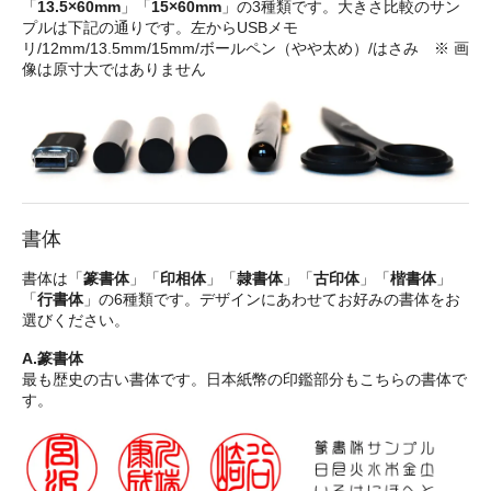
「
13.5×60mm
」「
15×60mm
」の3種類です。大きさ比較のサン
プルは下記の通りです。左からUSBメモ
リ/12mm/13.5mm/15mm/ボールペン（やや太め）/はさみ ※ 画
像は原寸大ではありません
書体
書体は「
篆書体
」「
印相体
」「
隷書体
」「
古印体
」「
楷書体
」
「
行書体
」の6種類です。デザインにあわせてお好みの書体をお
選びください。
A.篆書体
最も歴史の古い書体です。日本紙幣の印鑑部分もこちらの書体で
す。