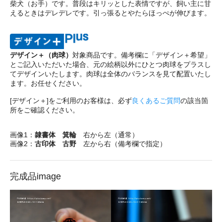
柴犬（お手）です。普段はキリッとした表情ですが、飼い主に甘
えるときはデレデレです。引っ張るとやたらほっぺが伸びます。
デザイン＋（肉球）
対象商品です。備考欄に「デザイン＋希望」
とご記入いただいた場合、元の絵柄以外にひとつ肉球をプラスし
てデザインいたします。肉球は全体のバランスを見て配置いたし
ます。お任せください。
[デザイン＋]をご利用のお客様は、必ず
良くあるご質問
の該当箇
所をご確認ください。
画像1：
隷書体 箕輪
右から左（通常）
画像2：
古印体 古野
左から右（備考欄で指定）
完成品image