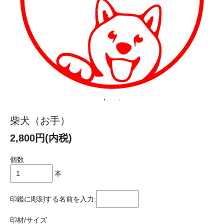
柴犬（お手）
2,800円(内税)
個数
本
印鑑に彫刻する名前を入力:
印材/サイズ