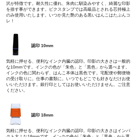
沢が特徴です。耐久性に優れ、朱肉に馴染みやすく、綺麗な印影
を捺す事ができます。ピクスタンプでは高級品とされる芯持極上
のみ使用いたします。いつか見た艶のある黒いはんこはたぶんコ
レ！
認印 10mm
気軽に押せる、便利なインク内臓の認印。印影の大きさは一般的
な10mmです。インクの色が「朱色」と「黒色」から選べます。
インクの色に関わらず、はんこ本体は黒色です。宅配便や郵便物
の受け取りに。仕事の書類に。いつでもどこでも好きなだけお使
いいただけます。銀行印としてはお使いいただけません。ご注意
ください。
認印 18mm
気軽に押せる、便利なインク内臓の認印。印影の大きさはインパ
クト大！な18mmです。インクの色が「朱色」と「黒色」から選