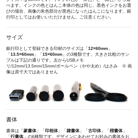
べます。インクの色とはんこ本体の色は同じ。黒色インクをお選
びの場合、画像の朱色部分が黒色になったはんこになります。銀
行印としてはお使いいただけません。ご注意ください。
サイズ
銀行印として登録できる印材のサイズは「
12×60mm
」
「
13.5×60mm
」「
15×60mm
」の3種類です。大きさ比較のサン
プルは下記の通りです。左からUSBメモ
リ/12mm/13.5mm/15mm/ボールペン（やや太め）/はさみ ※ 画
像は原寸大ではありません
書体
書体は「
篆書体
」「
印相体
」「
隷書体
」「
古印体
」「
楷書体
」
「
行書体
」の6種類です。デザインにあわせてお好みの書体をお