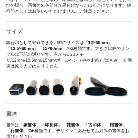
びの場合、画像の朱色部分が黒色になったはんこになります。銀
行印としてはお使いいただけません。ご注意ください。
サイズ
銀行印として登録できる印材のサイズは「
12×60mm
」
「
13.5×60mm
」「
15×60mm
」の3種類です。大きさ比較のサン
プルは下記の通りです。左からUSBメモ
リ/12mm/13.5mm/15mm/ボールペン（やや太め）/はさみ ※ 画
像は原寸大ではありません
書体
書体は「
篆書体
」「
印相体
」「
隷書体
」「
古印体
」「
楷書体
」
「
行書体
」の6種類です。デザインにあわせてお好みの書体をお
選びください。