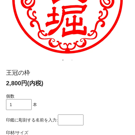
王冠の枠
2,800円(内税)
個数
本
印鑑に彫刻する名前を入力:
印材/サイズ