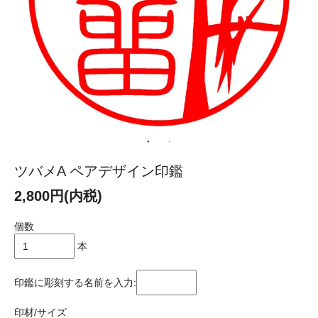
ツバメA ペアデザイン印鑑
2,800円(内税)
個数
本
印鑑に彫刻する名前を入力:
印材/サイズ