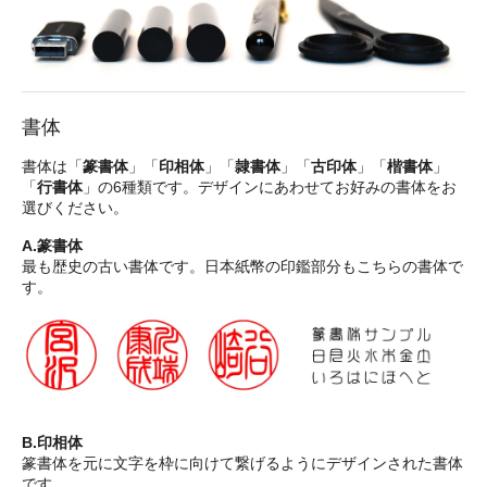
書体
書体は「
篆書体
」「
印相体
」「
隷書体
」「
古印体
」「
楷書体
」
「
行書体
」の6種類です。デザインにあわせてお好みの書体をお
選びください。
A.篆書体
最も歴史の古い書体です。日本紙幣の印鑑部分もこちらの書体で
す。
B.印相体
篆書体を元に文字を枠に向けて繋げるようにデザインされた書体
です。