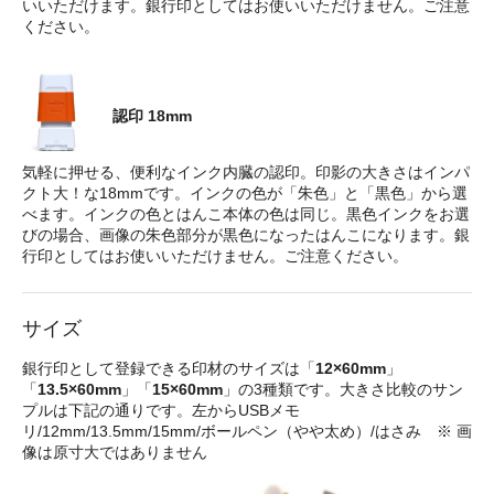
いいただけます。銀行印としてはお使いいただけません。ご注意
ください。
認印 18mm
気軽に押せる、便利なインク内臓の認印。印影の大きさはインパ
クト大！な18mmです。インクの色が「朱色」と「黒色」から選
べます。インクの色とはんこ本体の色は同じ。黒色インクをお選
びの場合、画像の朱色部分が黒色になったはんこになります。銀
行印としてはお使いいただけません。ご注意ください。
サイズ
銀行印として登録できる印材のサイズは「
12×60mm
」
「
13.5×60mm
」「
15×60mm
」の3種類です。大きさ比較のサン
プルは下記の通りです。左からUSBメモ
リ/12mm/13.5mm/15mm/ボールペン（やや太め）/はさみ ※ 画
像は原寸大ではありません