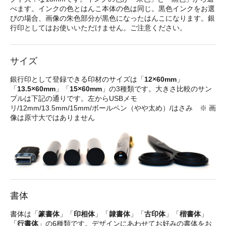
べます。インクの色とはんこ本体の色は同じ。黒色インクをお選
びの場合、画像の朱色部分が黒色になったはんこになります。銀
行印としてはお使いいただけません。ご注意ください。
サイズ
銀行印として登録できる印材のサイズは「
12×60mm
」
「
13.5×60mm
」「
15×60mm
」の3種類です。大きさ比較のサン
プルは下記の通りです。左からUSBメモ
リ/12mm/13.5mm/15mm/ボールペン（やや太め）/はさみ ※ 画
像は原寸大ではありません
書体
書体は「
篆書体
」「
印相体
」「
隷書体
」「
古印体
」「
楷書体
」
「
行書体
」の6種類です。デザインにあわせてお好みの書体をお