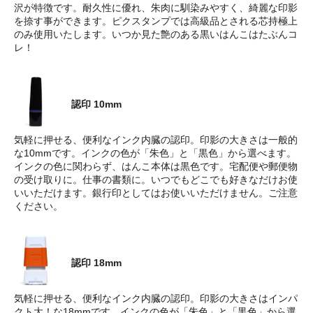
沢が特徴です。耐久性に優れ、朱肉に馴染みやすく、綺麗な印影
を捺す事ができます。ピクスタンプでは高級品とされる芯持極上
のみ使用いたします。いつか見た艶のある黒いはんこはたぶんコ
レ！
認印 10mm
気軽に押せる、便利なインク内臓の認印。印影の大きさは一般的
な10mmです。インクの色が「朱色」と「黒色」から選べます。
インクの色に関わらず、はんこ本体は黒色です。宅配便や郵便物
の受け取りに。仕事の書類に。いつでもどこでも好きなだけお使
いいただけます。銀行印としてはお使いいただけません。ご注意
ください。
認印 18mm
気軽に押せる、便利なインク内臓の認印。印影の大きさはインパ
クト大！な18mmです。インクの色が「朱色」と「黒色」から選