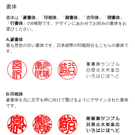
書体
書体は「
篆書体
」「
印相体
」「
隷書体
」「
古印体
」「
楷書体
」
「
行書体
」の6種類です。デザインにあわせてお好みの書体をお
選びください。
A.篆書体
最も歴史の古い書体です。日本紙幣の印鑑部分もこちらの書体で
す。
B.印相体
篆書体を元に文字を枠に向けて繋げるようにデザインされた書体
です。