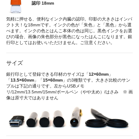
認印 18mm
気軽に押せる、便利なインク内臓の認印。印影の大きさはインパ
クト大！な18mmです。インクの色が「朱色」と「黒色」から選
べます。インクの色とはんこ本体の色は同じ。黒色インクをお選
びの場合、画像の朱色部分が黒色になったはんこになります。銀
行印としてはお使いいただけません。ご注意ください。
サイズ
銀行印として登録できる印材のサイズは「
12×60mm
」
「
13.5×60mm
」「
15×60mm
」の3種類です。大きさ比較のサン
プルは下記の通りです。左からUSBメモ
リ/12mm/13.5mm/15mm/ボールペン（やや太め）/はさみ ※ 画
像は原寸大ではありません