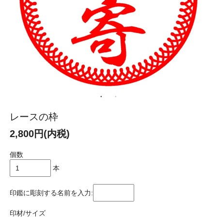
レースの枠
2,800円(内税)
個数
本
印鑑に彫刻する名前を入力:
印材/サイズ