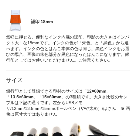
認印 18mm
気軽に押せる、便利なインク内臓の認印。印影の大きさはインパ
クト大！な18mmです。インクの色が「朱色」と「黒色」から選
べます。インクの色とはんこ本体の色は同じ。黒色インクをお選
びの場合、画像の朱色部分が黒色になったはんこになります。銀
行印としてはお使いいただけません。ご注意ください。
サイズ
銀行印として登録できる印材のサイズは「
12×60mm
」
「
13.5×60mm
」「
15×60mm
」の3種類です。大きさ比較のサン
プルは下記の通りです。左からUSBメモ
リ/12mm/13.5mm/15mm/ボールペン（やや太め）/はさみ ※ 画
像は原寸大ではありません