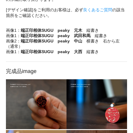
[デザイン確認]をご利用のお客様は、必ず
良くあるご質問
の該当
箇所をご確認ください。
画像1：
端正印相体SUGU peaky 元木
縦書き
画像1：
端正印相体SUGU peaky 武田和馬
縦書き
画像2：
端正印相体SUGU peaky 中山
横書き 右から左
（通常）
画像1：
端正印相体SUGU peaky 大西
縦書き
完成品image