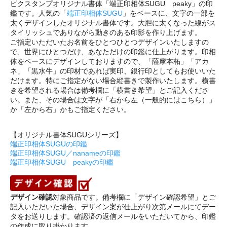
ピクスタンプオリジナル書体「端正印相体SUGU peaky」の印
鑑です。人気の「
端正印相体SUGU
」をベースに、文字の一部を
太くデザインしたオリジナル書体です。大胆に太くなった線がス
タイリッシュでありながら動きのある印影を作り上げます。
ご指定いただいたお名前をひとつひとつデザインいたしますの
で、世界にひとつだけ、あなただけの印鑑に仕上がります。印相
体をベースにデザインしておりますので、「薩摩本柘」「アカ
ネ」「黒水牛」の印材であれば実印、銀行印としてもお使いいた
だけます。特にご指定がない場合縦書きで製作いたします。横書
きを希望される場合は備考欄に「横書き希望」とご記入くださ
い。また、その場合は文字が「右から左（一般的にはこちら）」
か「左から右」かもご指定ください。
【オリジナル書体SUGUシリーズ】
端正印相体SUGUの印鑑
端正印相体SUGU／nanameの印鑑
端正印相体SUGU peakyの印鑑
デザイン確認
対象商品です。備考欄に「デザイン確認希望」とご
記入いただいた場合、デザイン案が仕上がり次第メールにてデー
タをお送りします。確認済の返信メールをいただいてから、印鑑
の作成に取り掛かります。