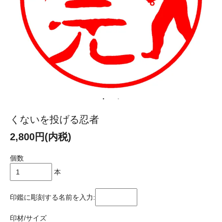
くないを投げる忍者
2,800円(内税)
個数
本
印鑑に彫刻する名前を入力:
印材/サイズ