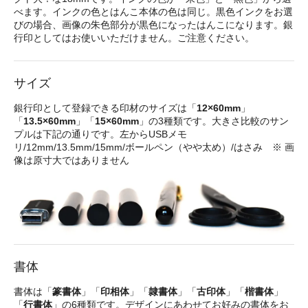
べます。インクの色とはんこ本体の色は同じ。黒色インクをお選
びの場合、画像の朱色部分が黒色になったはんこになります。銀
行印としてはお使いいただけません。ご注意ください。
サイズ
銀行印として登録できる印材のサイズは「
12×60mm
」
「
13.5×60mm
」「
15×60mm
」の3種類です。大きさ比較のサン
プルは下記の通りです。左からUSBメモ
リ/12mm/13.5mm/15mm/ボールペン（やや太め）/はさみ ※ 画
像は原寸大ではありません
書体
書体は「
篆書体
」「
印相体
」「
隷書体
」「
古印体
」「
楷書体
」
「
行書体
」の6種類です。デザインにあわせてお好みの書体をお