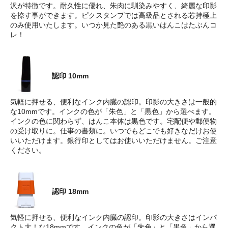
沢が特徴です。耐久性に優れ、朱肉に馴染みやすく、綺麗な印影
を捺す事ができます。ピクスタンプでは高級品とされる芯持極上
のみ使用いたします。いつか見た艶のある黒いはんこはたぶんコ
レ！
認印 10mm
気軽に押せる、便利なインク内臓の認印。印影の大きさは一般的
な10mmです。インクの色が「朱色」と「黒色」から選べます。
インクの色に関わらず、はんこ本体は黒色です。宅配便や郵便物
の受け取りに。仕事の書類に。いつでもどこでも好きなだけお使
いいただけます。銀行印としてはお使いいただけません。ご注意
ください。
認印 18mm
気軽に押せる、便利なインク内臓の認印。印影の大きさはインパ
クト大！な18mmです。インクの色が「朱色」と「黒色」から選