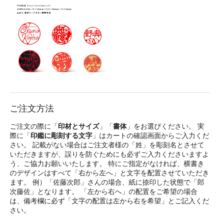
ご注文方法
ご注文の際に「
印材とサイズ
」「
書体
」をお選びください。 実
際に「
印鑑に彫刻する文字
」はカートの確認画面からご入力くだ
さい。 記載がない場合はご注文者様の「姓」を彫刻名とさせて
いただきますが、誤りを防ぐためにも必ずご入力くださいますよ
う、ご協力お願いいたします。 特にご指定がなければ、横書き
のデザインはすべて「右から左へ」と文字を配置させていただき
ます。 例）「佐藤次郎」さんの場合、紙に捺印した状態で「郎
次藤佐」となります。 「左から右へ」の配置をご希望の場合
は、備考欄に必ず「文字の配置は左から右を希望」とご記入くだ
さい。