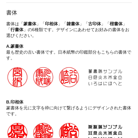
書体
書体は「
篆書体
」「
印相体
」「
隷書体
」「
古印体
」「
楷書体
」
「
行書体
」の6種類です。デザインにあわせてお好みの書体をお
選びください。
A.篆書体
最も歴史の古い書体です。日本紙幣の印鑑部分もこちらの書体で
す。
B.印相体
篆書体を元に文字を枠に向けて繋げるようにデザインされた書体
です。