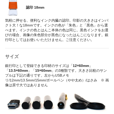
認印 18mm
気軽に押せる、便利なインク内臓の認印。印影の大きさはインパ
クト大！な18mmです。インクの色が「朱色」と「黒色」から選
べます。インクの色とはんこ本体の色は同じ。黒色インクをお選
びの場合、画像の朱色部分が黒色になったはんこになります。銀
行印としてはお使いいただけません。ご注意ください。
サイズ
銀行印として登録できる印材のサイズは「
12×60mm
」
「
13.5×60mm
」「
15×60mm
」の3種類です。大きさ比較のサン
プルは下記の通りです。左からUSBメモ
リ/12mm/13.5mm/15mm/ボールペン（やや太め）/はさみ ※ 画
像は原寸大ではありません