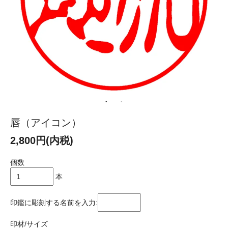
唇（アイコン）
2,800円(内税)
個数
本
印鑑に彫刻する名前を入力:
印材/サイズ