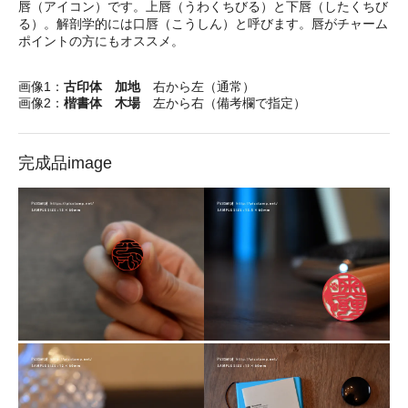
唇（アイコン）です。上唇（うわくちびる）と下唇（したくちび
る）。解剖学的には口唇（こうしん）と呼びます。唇がチャーム
ポイントの方にもオススメ。
画像1：
古印体 加地
右から左（通常）
画像2：
楷書体 木場
左から右（備考欄で指定）
完成品image