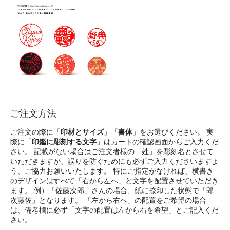
ご注文方法
ご注文の際に「
印材とサイズ
」「
書体
」をお選びください。 実
際に「
印鑑に彫刻する文字
」はカートの確認画面からご入力くだ
さい。 記載がない場合はご注文者様の「姓」を彫刻名とさせて
いただきますが、誤りを防ぐためにも必ずご入力くださいますよ
う、ご協力お願いいたします。 特にご指定がなければ、横書き
のデザインはすべて「右から左へ」と文字を配置させていただき
ます。 例）「佐藤次郎」さんの場合、紙に捺印した状態で「郎
次藤佐」となります。 「左から右へ」の配置をご希望の場合
は、備考欄に必ず「文字の配置は左から右を希望」とご記入くだ
さい。