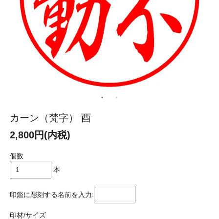
カーン（梵字） 酉
2,800円(内税)
個数
本
印鑑に彫刻する名前を入力:
印材/サイズ