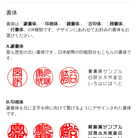
書体
書体は「
篆書体
」「
印相体
」「
隷書体
」「
古印体
」「
楷書体
」
「
行書体
」の6種類です。デザインにあわせてお好みの書体をお
選びください。
A.篆書体
最も歴史の古い書体です。日本紙幣の印鑑部分もこちらの書体で
す。
B.印相体
篆書体を元に文字を枠に向けて繋げるようにデザインされた書体
です。