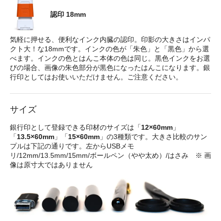
認印 18mm
気軽に押せる、便利なインク内臓の認印。印影の大きさはインパ
クト大！な18mmです。インクの色が「朱色」と「黒色」から選
べます。インクの色とはんこ本体の色は同じ。黒色インクをお選
びの場合、画像の朱色部分が黒色になったはんこになります。銀
行印としてはお使いいただけません。ご注意ください。
サイズ
銀行印として登録できる印材のサイズは「
12×60mm
」
「
13.5×60mm
」「
15×60mm
」の3種類です。大きさ比較のサン
プルは下記の通りです。左からUSBメモ
リ/12mm/13.5mm/15mm/ボールペン（やや太め）/はさみ ※ 画
像は原寸大ではありません