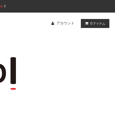
gn
！
アカウント
0
アイテム