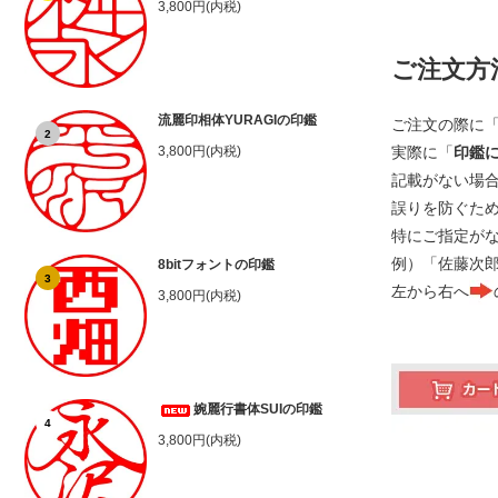
3,800円(内税)
ご注文方
流麗印相体YURAGIの印鑑
ご注文の際に
2
実際に「
印鑑
3,800円(内税)
記載がない場
誤りを防ぐた
特にご指定が
例）「佐藤次
8bitフォントの印鑑
3
左から右へ
3,800円(内税)
婉麗行書体SUIの印鑑
4
3,800円(内税)