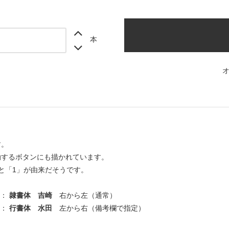
本
す。
動するボタンにも描かれています。
と「1」が由来だそうです。
 ：
隷書体 吉崎
右から左（通常）
 ：
行書体 水田
左から右（備考欄で指定）