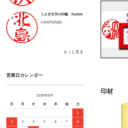
うさぎ文字の印鑑 Rabbin
5
3,800円(内税)
もっと見る
営業日カレンダー
印材
2026年8月
日
月
火
水
木
金
土
1
2
3
4
5
6
7
8