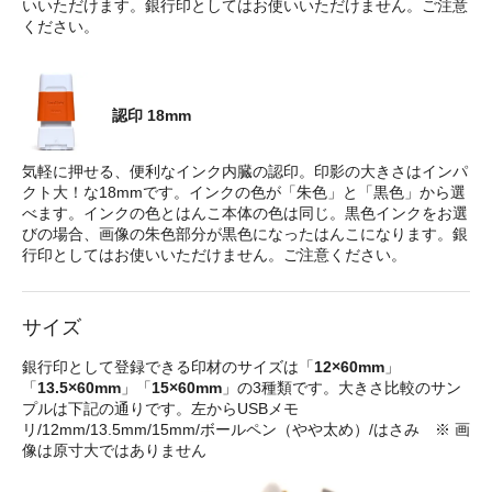
いいただけます。銀行印としてはお使いいただけません。ご注意
ください。
認印 18mm
気軽に押せる、便利なインク内臓の認印。印影の大きさはインパ
クト大！な18mmです。インクの色が「朱色」と「黒色」から選
べます。インクの色とはんこ本体の色は同じ。黒色インクをお選
びの場合、画像の朱色部分が黒色になったはんこになります。銀
行印としてはお使いいただけません。ご注意ください。
サイズ
銀行印として登録できる印材のサイズは「
12×60mm
」
「
13.5×60mm
」「
15×60mm
」の3種類です。大きさ比較のサン
プルは下記の通りです。左からUSBメモ
リ/12mm/13.5mm/15mm/ボールペン（やや太め）/はさみ ※ 画
像は原寸大ではありません