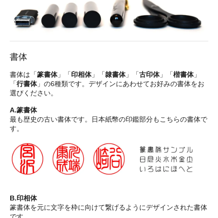
書体
書体は「
篆書体
」「
印相体
」「
隷書体
」「
古印体
」「
楷書体
」
「
行書体
」の6種類です。デザインにあわせてお好みの書体をお
選びください。
A.篆書体
最も歴史の古い書体です。日本紙幣の印鑑部分もこちらの書体で
す。
B.印相体
篆書体を元に文字を枠に向けて繋げるようにデザインされた書体
です。