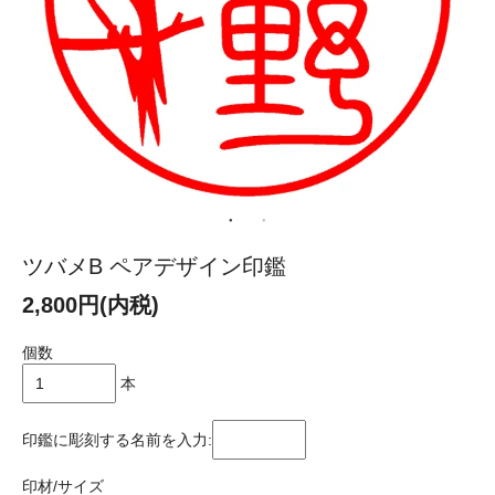
ツバメB ペアデザイン印鑑
2,800円(内税)
個数
本
印鑑に彫刻する名前を入力:
印材/サイズ