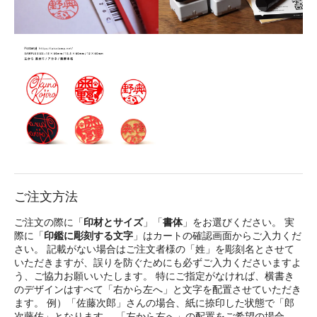
ご注文方法
ご注文の際に「
印材とサイズ
」「
書体
」をお選びください。 実
際に「
印鑑に彫刻する文字
」はカートの確認画面からご入力くだ
さい。 記載がない場合はご注文者様の「姓」を彫刻名とさせて
いただきますが、誤りを防ぐためにも必ずご入力くださいますよ
う、ご協力お願いいたします。 特にご指定がなければ、横書き
のデザインはすべて「右から左へ」と文字を配置させていただき
ます。 例）「佐藤次郎」さんの場合、紙に捺印した状態で「郎
次藤佐」となります。 「左から右へ」の配置をご希望の場合