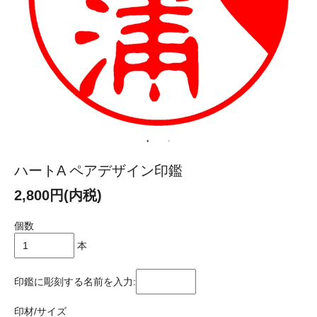
ハートA ペアデザイン印鑑
2,800円(内税)
個数
本
印鑑に彫刻する名前を入力:
印材/サイズ