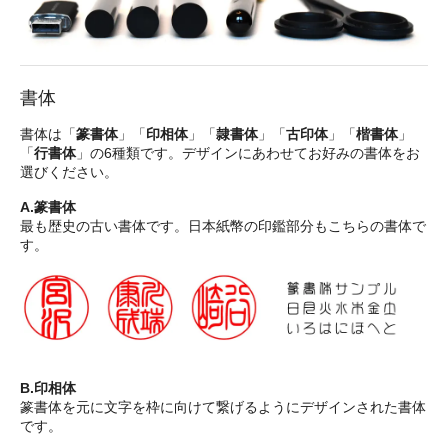
書体
書体は「
篆書体
」「
印相体
」「
隷書体
」「
古印体
」「
楷書体
」
「
行書体
」の6種類です。デザインにあわせてお好みの書体をお
選びください。
A.篆書体
最も歴史の古い書体です。日本紙幣の印鑑部分もこちらの書体で
す。
B.印相体
篆書体を元に文字を枠に向けて繋げるようにデザインされた書体
です。