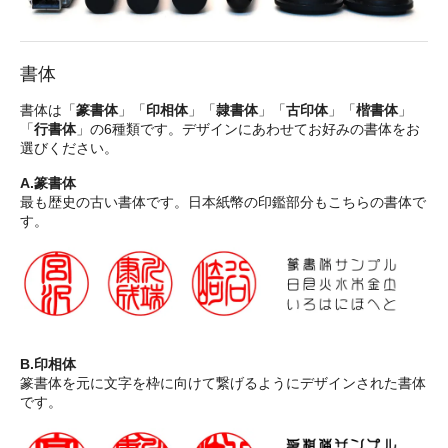
書体
書体は「
篆書体
」「
印相体
」「
隷書体
」「
古印体
」「
楷書体
」
「
行書体
」の6種類です。デザインにあわせてお好みの書体をお
選びください。
A.篆書体
最も歴史の古い書体です。日本紙幣の印鑑部分もこちらの書体で
す。
B.印相体
篆書体を元に文字を枠に向けて繋げるようにデザインされた書体
です。