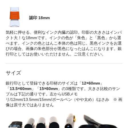
認印 18mm
気軽に押せる、便利なインク内臓の認印。印影の大きさはインパ
クト大！な18mmです。インクの色が「朱色」と「黒色」から選
べます。インクの色とはんこ本体の色は同じ。黒色インクをお選
びの場合、画像の朱色部分が黒色になったはんこになります。銀
行印としてはお使いいただけません。ご注意ください。
サイズ
銀行印として登録できる印材のサイズは「
12×60mm
」
「
13.5×60mm
」「
15×60mm
」の3種類です。大きさ比較のサン
プルは下記の通りです。左からUSBメモ
リ/12mm/13.5mm/15mm/ボールペン（やや太め）/はさみ ※ 画
像は原寸大ではありません