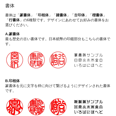
書体
書体は「
篆書体
」「
印相体
」「
隷書体
」「
古印体
」「
楷書体
」
「
行書体
」の6種類です。デザインにあわせてお好みの書体をお
選びください。
A.篆書体
最も歴史の古い書体です。日本紙幣の印鑑部分もこちらの書体で
す。
B.印相体
篆書体を元に文字を枠に向けて繋げるようにデザインされた書体
です。