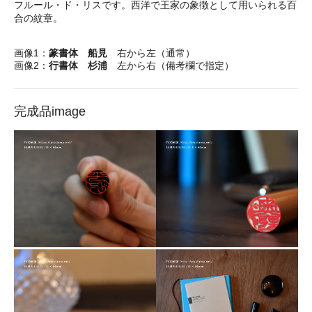
フルール・ド・リスです。西洋で王家の象徴として用いられる百
合の紋章。
画像1：
篆書体 船見
右から左（通常）
画像2：
行書体 杉浦
左から右（備考欄で指定）
完成品image