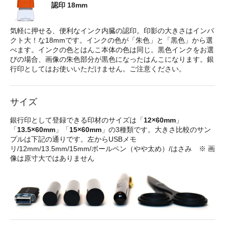
認印 18mm
気軽に押せる、便利なインク内臓の認印。印影の大きさはインパ
クト大！な18mmです。インクの色が「朱色」と「黒色」から選
べます。インクの色とはんこ本体の色は同じ。黒色インクをお選
びの場合、画像の朱色部分が黒色になったはんこになります。銀
行印としてはお使いいただけません。ご注意ください。
サイズ
銀行印として登録できる印材のサイズは「
12×60mm
」
「
13.5×60mm
」「
15×60mm
」の3種類です。大きさ比較のサン
プルは下記の通りです。左からUSBメモ
リ/12mm/13.5mm/15mm/ボールペン（やや太め）/はさみ ※ 画
像は原寸大ではありません