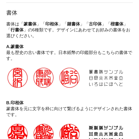
書体
書体は「
篆書体
」「
印相体
」「
隷書体
」「
古印体
」「
楷書体
」
「
行書体
」の6種類です。デザインにあわせてお好みの書体をお
選びください。
A.篆書体
最も歴史の古い書体です。日本紙幣の印鑑部分もこちらの書体で
す。
B.印相体
篆書体を元に文字を枠に向けて繋げるようにデザインされた書体
です。