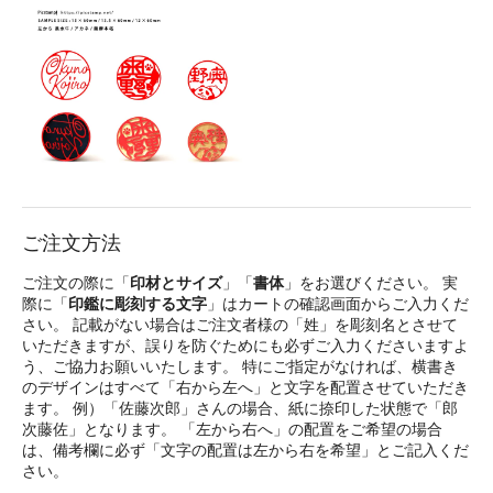
ご注文方法
ご注文の際に「
印材とサイズ
」「
書体
」をお選びください。 実
際に「
印鑑に彫刻する文字
」はカートの確認画面からご入力くだ
さい。 記載がない場合はご注文者様の「姓」を彫刻名とさせて
いただきますが、誤りを防ぐためにも必ずご入力くださいますよ
う、ご協力お願いいたします。 特にご指定がなければ、横書き
のデザインはすべて「右から左へ」と文字を配置させていただき
ます。 例）「佐藤次郎」さんの場合、紙に捺印した状態で「郎
次藤佐」となります。 「左から右へ」の配置をご希望の場合
は、備考欄に必ず「文字の配置は左から右を希望」とご記入くだ
さい。