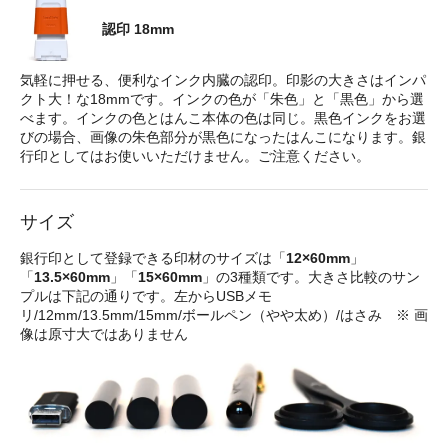
認印 18mm
気軽に押せる、便利なインク内臓の認印。印影の大きさはインパ
クト大！な18mmです。インクの色が「朱色」と「黒色」から選
べます。インクの色とはんこ本体の色は同じ。黒色インクをお選
びの場合、画像の朱色部分が黒色になったはんこになります。銀
行印としてはお使いいただけません。ご注意ください。
サイズ
銀行印として登録できる印材のサイズは「
12×60mm
」
「
13.5×60mm
」「
15×60mm
」の3種類です。大きさ比較のサン
プルは下記の通りです。左からUSBメモ
リ/12mm/13.5mm/15mm/ボールペン（やや太め）/はさみ ※ 画
像は原寸大ではありません