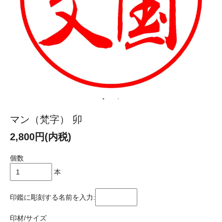
マン（梵字） 卯
2,800円(内税)
個数
本
印鑑に彫刻する名前を入力:
印材/サイズ